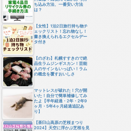
ち込み方法、一番安い方法
は？
【女性】1泊2日旅行持ち物チ
ェックリスト！忘れ物なし！
書き換えられるエクセルデー
タ付き
【のざわ】札幌すすきので絶
品生ラムジンギスカン！芸能
人のサインもいっぱい！ラム
の概念を覆すおいしさ
マットレスが破れた！穴が開
いた！自分で簡単補修してみ
たよ【半年経過・2年・2年9
ヶ月・5年4ヶ月経過追記あ
り】
【茶臼山高原の芝桜まつり
2024】天空に浮かぶ芝桜を見