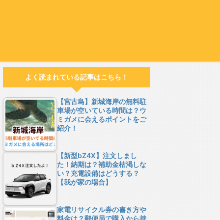
よく読まれている記事はこちら！
【宮古島】新城海岸の無料駐
車場が空いている時間は？ウ
ミガメに会えるポイントをご
紹介！
【新型bZ4X】注文しまし
た！納期は？補助金枯渇しな
い？充電設備はどうする？
【我が家の場合】
家電リサイクル券の書き方や
料金は？郵便局で購入から持