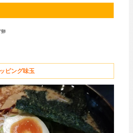
グ卵
トッピング味玉