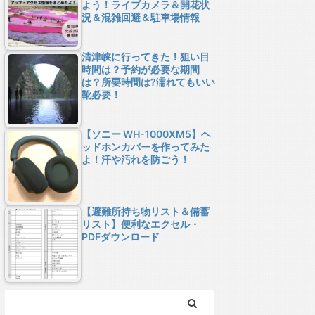
よう！ライブカメラ＆開花状
況＆混雑回避＆駐車場情報
清津峡に行ってきた！狙い目
時間は？予約が必要な期間
は？所要時間は?濡れてもいい
靴必要！
【ソニー WH-1000XM5】ヘ
ッドホンカバーを作ってみた
よ！汗や汚れを防ごう！
【避難所持ち物リスト＆備蓄
リスト】便利なエクセル・
PDFダウンロード