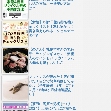
ち込み方法、一番安い方法
は？
【女性】1泊2日旅行持ち物チ
ェックリスト！忘れ物なし！
書き換えられるエクセルデー
タ付き
【のざわ】札幌すすきので絶
品生ラムジンギスカン！芸能
人のサインもいっぱい！ラム
の概念を覆すおいしさ
マットレスが破れた！穴が開
いた！自分で簡単補修してみ
たよ【半年経過・2年・2年9
ヶ月・5年4ヶ月経過追記あ
り】
【茶臼山高原の芝桜まつり
2024】天空に浮かぶ芝桜を見