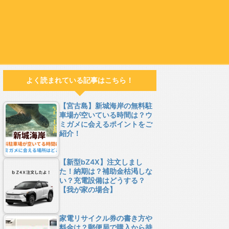
よく読まれている記事はこちら！
【宮古島】新城海岸の無料駐
車場が空いている時間は？ウ
ミガメに会えるポイントをご
紹介！
【新型bZ4X】注文しまし
た！納期は？補助金枯渇しな
い？充電設備はどうする？
【我が家の場合】
家電リサイクル券の書き方や
料金は？郵便局で購入から持