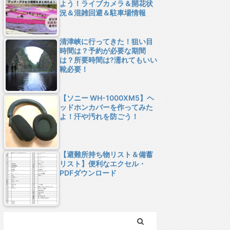
よう！ライブカメラ＆開花状
況＆混雑回避＆駐車場情報
清津峡に行ってきた！狙い目
時間は？予約が必要な期間
は？所要時間は?濡れてもいい
靴必要！
【ソニー WH-1000XM5】ヘ
ッドホンカバーを作ってみた
よ！汗や汚れを防ごう！
【避難所持ち物リスト＆備蓄
リスト】便利なエクセル・
PDFダウンロード