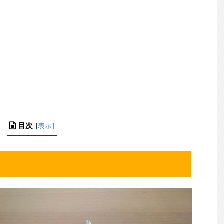
目次
[
表示
]