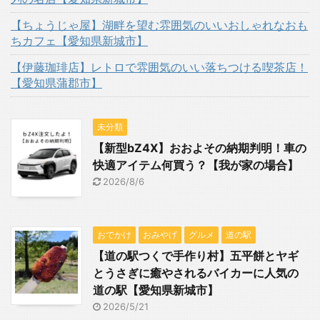
【ちょうじゃ屋】湖畔を望む雰囲気のいいおしゃれなおも
ちカフェ【愛知県新城市】
【伊藤珈琲店】レトロで雰囲気のいい落ちつける喫茶店！
【愛知県蒲郡市】
未分類
【新型bZ4X】おおよその納期判明！車の
快適アイテム何買う？【我が家の場合】
2026/8/6
おでかけ
おみやげ
グルメ
道の駅
【道の駅つくで手作り村】五平餅とヤギ
とうさぎに癒やされるバイカーに人気の
道の駅【愛知県新城市】
2026/5/21