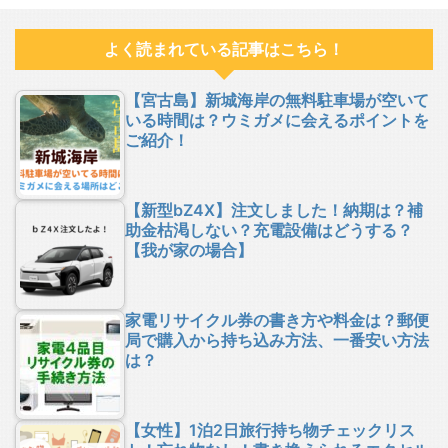
よく読まれている記事はこちら！
【宮古島】新城海岸の無料駐車場が空いて
いる時間は？ウミガメに会えるポイントを
ご紹介！
【新型bZ4X】注文しました！納期は？補
助金枯渇しない？充電設備はどうする？
【我が家の場合】
家電リサイクル券の書き方や料金は？郵便
局で購入から持ち込み方法、一番安い方法
は？
【女性】1泊2日旅行持ち物チェックリス