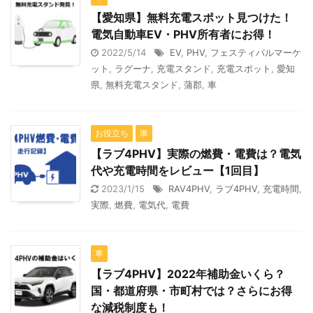
【愛知県】無料充電スポット見つけた！
電気自動車EV・PHV所有者にお得！
2022/5/14
EV
,
PHV
,
フェスティバルマーケ
ット
,
ラグーナ
,
充電スタンド
,
充電スポット
,
愛知
県
,
無料充電スタンド
,
蒲郡
,
車
お役立ち
車
【ラブ4PHV】実際の燃費・電費は？電気
代や充電時間をレビュー【1回目】
2023/1/15
RAV4PHV
,
ラブ4PHV
,
充電時間
,
実際
,
燃費
,
電気代
,
電費
車
【ラブ4PHV】2022年補助金いくら？
国・都道府県・市町村では？さらにお得
な減税制度も！