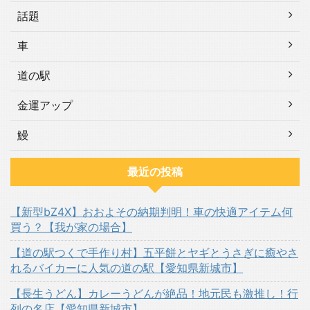
話題
車
道の駅
金運アップ
鰻
最近の投稿
【新型bZ4X】おおよその納期判明！車の快適アイテム何
買う？【我が家の場合】
【道の駅つくで手作り村】五平餅とヤギとうさぎに癒やさ
れるバイカーに人気の道の駅【愛知県新城市】
【長生うどん】カレーうどんが絶品！地元民も激推し！行
列の名店【愛知県新城市】