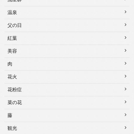
温泉
父の日
紅葉
美容
肉
花火
花粉症
菜の花
藤
観光