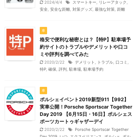
2024/4/4
スマートキー
,
リレーアタック
,
安全
,
安全な距離
,
対策グッズ
,
最強な対策
,
距離
車
格安で便利な秘密とは？【特P】駐車場予
約サイトのトラブルやデメリットや口コ
ミや評判を調べてみた
2020/2/22
デメリット
,
トラブル
,
口コミ
,
特P
,
確保
,
評判
,
駐車場
,
駐車場予約
車
ポルシェイベント2019新型911【992】
実車公開！Porsche Sportscar Together
Day 2019 【6月15日・16日】ポルシェス
ポーツカートゥギャザーデイ
2020/2/22
Porsche Sportscar Together
Day 2019
,
いつ
,
エクスペリエンス
,
ポルシェ
,
ポル