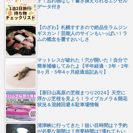
ト！忘れ物なし！書き換えられるエクセル
データ付き
【のざわ】札幌すすきので絶品生ラムジン
ギスカン！芸能人のサインもいっぱい！ラ
ムの概念を覆すおいしさ
マットレスが破れた！穴が開いた！自分で
簡単補修してみたよ【半年経過・2年・2年
9ヶ月・5年4ヶ月経過追記あり】
【茶臼山高原の芝桜まつり2024】天空に
浮かぶ芝桜を見よう！ライブカメラ＆開花
状況＆混雑回避＆駐車場情報
清津峡に行ってきた！狙い目時間は？予約
が必要な期間は？所要時間は?濡れてもい