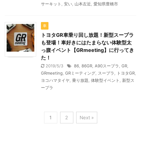
サーキット
,
安い
,
山本左近
,
愛知県豊橋市
車
トヨタGR車乗り回し放題！新型スープラ
も登場！車好きにはたまらない体験型太
っ腹イベント【GRmeeting】に行ってき
た！
2019/5/3
86
,
86GR
,
A90スープラ
,
GR
,
GRmeeting
,
GRミーティング
,
スープラ
,
トヨタGR
,
ヨコハマタイヤ
,
乗り放題
,
体験型イベント
,
新型ス
ープラ
1
2
Next »