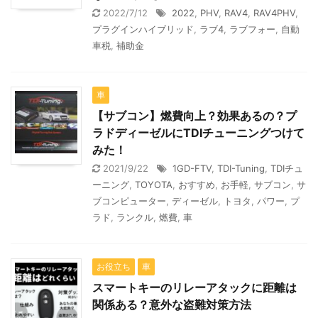
2022/7/12
2022
,
PHV
,
RAV4
,
RAV4PHV
,
プラグインハイブリッド
,
ラブ4
,
ラブフォー
,
自動
車税
,
補助金
車
【サブコン】燃費向上？効果あるの？プ
ラドディーゼルにTDIチューニングつけて
みた！
2021/9/22
1GD-FTV
,
TDI-Tuning
,
TDIチュ
ーニング
,
TOYOTA
,
おすすめ
,
お手軽
,
サブコン
,
サ
ブコンピューター
,
ディーゼル
,
トヨタ
,
パワー
,
プ
ラド
,
ランクル
,
燃費
,
車
お役立ち
車
スマートキーのリレーアタックに距離は
関係ある？意外な盗難対策方法