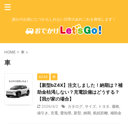
誰かのお役にたつかもしれない日常のあれこれを発信します！
HOME
>
車
>
車
bZ4X
車
【新型bZ4X】注文しました！納期は？補
助金枯渇しない？充電設備はどうする？
【我が家の場合】
2026/4/2
カタログ
,
サイズ
,
トヨタ
,
価格
,
値引き
,
充電
,
愛知県
,
新型
,
納期
,
航続距離
,
補助金