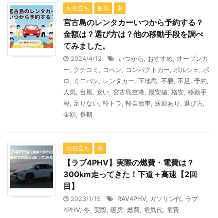
お役立ち
観光
車
宮古島のレンタカーいつから予約する？
金額は？選び方は？他の移動手段を調べ
てみました。
2024/4/12
いつから
,
おすすめ
,
オープンカ
ー
,
クチコミ
,
コペン
,
コンパクトカー
,
ポルシェ
,
ポ
ロ
,
ミニバン
,
レンタカー
,
下地島
,
不要
,
不足
,
予約
,
人気
,
台風
,
安い
,
宮古島空港
,
最安値
,
格安
,
移動手
段
,
足りない
,
軽トラ
,
軽自動車
,
送迎あり
,
選び方
,
金額
,
長期
お役立ち
車
【ラブ4PHV】実際の燃費・電費は？
300km走ってきた！下道＋高速【2回
目】
2023/1/15
RAV4PHV
,
ガソリン代
,
ラブ
4PHV
,
冬
,
実際
,
暖房
,
燃費
,
電気代
,
電費