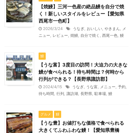
【焼鰻】三河一色産の絶品鰻を自分で焼
く！新しいスタイルをレビュー【愛知県
西尾市一色町】
2026/3/24
うなぎ
,
おいしい
,
やきまん
,
メ
ニュー
,
レビュー
,
焼鰻
,
自分で焼く
,
西尾一色
,
鰻
鰻
【うな富】3度目の訪問！大迫力の大きな
鰻が食べられる！待ち時間は？何時から
行列ができる？【長野県諏訪郡】
2024/4/15
うなぎ
,
うな富
,
メニュー
,
予約
,
待ち時間
,
行列
,
諏訪湖
,
長野県
,
駐車場
,
鰻
グルメ
鰻
【うな豊】お値打ちな価格で食べられる
大きくてふわふわな鰻！【愛知県豊橋