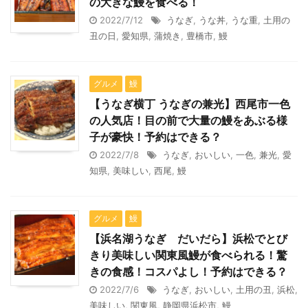
の大きな鰻を食べる！
2022/7/12
うなぎ
,
うな丼
,
うな重
,
土用の
丑の日
,
愛知県
,
蒲焼き
,
豊橋市
,
鰻
グルメ
鰻
【うなぎ横丁 うなぎの兼光】西尾市一色
の人気店！目の前で大量の鰻をあぶる様
子が豪快！予約はできる？
2022/7/8
うなぎ
,
おいしい
,
一色
,
兼光
,
愛
知県
,
美味しい
,
西尾
,
鰻
グルメ
鰻
【浜名湖うなぎ だいだら】浜松でとび
きり美味しい関東風鰻が食べられる！驚
きの食感！コスパよし！予約はできる？
2022/7/6
うなぎ
,
おいしい
,
土用の丑
,
浜松
,
美味しい
,
関東風
,
静岡県浜松市
,
鰻