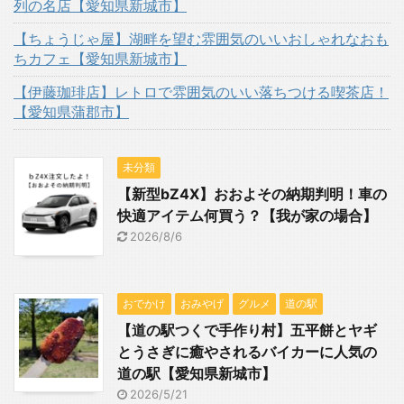
列の名店【愛知県新城市】
【ちょうじゃ屋】湖畔を望む雰囲気のいいおしゃれなおも
ちカフェ【愛知県新城市】
【伊藤珈琲店】レトロで雰囲気のいい落ちつける喫茶店！
【愛知県蒲郡市】
未分類
【新型bZ4X】おおよその納期判明！車の
快適アイテム何買う？【我が家の場合】
2026/8/6
おでかけ
おみやげ
グルメ
道の駅
【道の駅つくで手作り村】五平餅とヤギ
とうさぎに癒やされるバイカーに人気の
道の駅【愛知県新城市】
2026/5/21