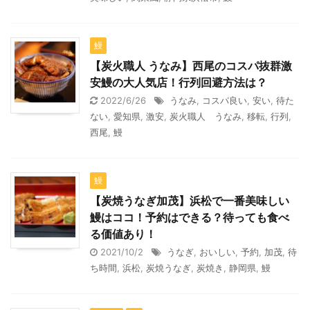
鰻
【炭火職人 うなみ】西尾のコスパ抜群激
安鰻の大人気店！行列回避方法は？
2022/6/26
うなみ
,
コスパ良い
,
安い
,
待た
ない
,
愛知県
,
激安
,
炭火職人 うなみ
,
移転
,
行列
,
西尾
,
鰻
鰻
【炭焼うなぎ加茂】浜松で一番美味しい
鰻はココ！予約はできる？待っても食べ
る価値あり！
2021/10/2
うなぎ
,
おいしい
,
予約
,
加茂
,
待
ち時間
,
浜松
,
炭焼うなぎ
,
炭焼き
,
静岡県
,
鰻