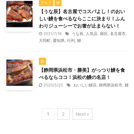
グルメ
鰻
【うな辰】名古屋でコスパよし！のおい
しい鰻を食べるならここに決まり！ふん
わりジューシーでお箸が止まらない！
2021/7/18
うな辰
,
人気店
,
南区
,
名古屋市
,
大同町
,
愛知県
,
行列
,
鰻
鰻
【静岡県浜松市・勝美】がっつり鰻を食
べるならココ！浜松の鰻の名店！
2020/5/20
おいしい鰻店
,
静岡県浜松市
,
鰻
1
2
Next »