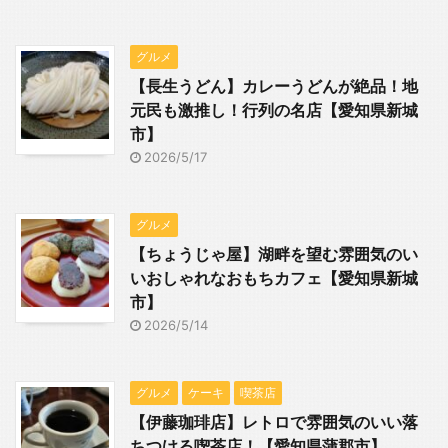
グルメ
【長生うどん】カレーうどんが絶品！地
元民も激推し！行列の名店【愛知県新城
市】
2026/5/17
グルメ
【ちょうじゃ屋】湖畔を望む雰囲気のい
いおしゃれなおもちカフェ【愛知県新城
市】
2026/5/14
グルメ
ケーキ
喫茶店
【伊藤珈琲店】レトロで雰囲気のいい落
ちつける喫茶店！【愛知県蒲郡市】