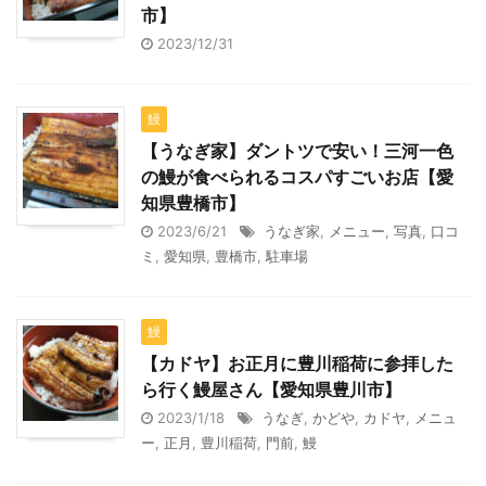
市】
2023/12/31
鰻
【うなぎ家】ダントツで安い！三河一色
の鰻が食べられるコスパすごいお店【愛
知県豊橋市】
2023/6/21
うなぎ家
,
メニュー
,
写真
,
口コ
ミ
,
愛知県
,
豊橋市
,
駐車場
鰻
【カドヤ】お正月に豊川稲荷に参拝した
ら行く鰻屋さん【愛知県豊川市】
2023/1/18
うなぎ
,
かどや
,
カドヤ
,
メニュ
ー
,
正月
,
豊川稲荷
,
門前
,
鰻