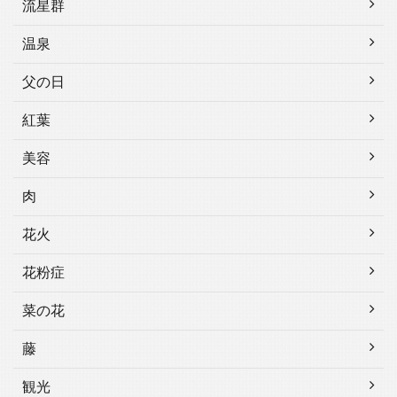
流星群
温泉
父の日
紅葉
美容
肉
花火
花粉症
菜の花
藤
観光