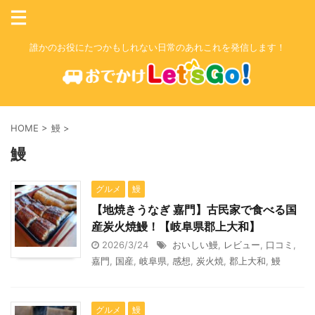
誰かのお役にたつかもしれない日常のあれこれを発信します！
HOME
>
鰻
>
鰻
グルメ
鰻
【地焼きうなぎ 嘉門】古民家で食べる国
産炭火焼鰻！【岐阜県郡上大和】
2026/3/24
おいしい鰻
,
レビュー
,
口コミ
,
嘉門
,
国産
,
岐阜県
,
感想
,
炭火焼
,
郡上大和
,
鰻
グルメ
鰻