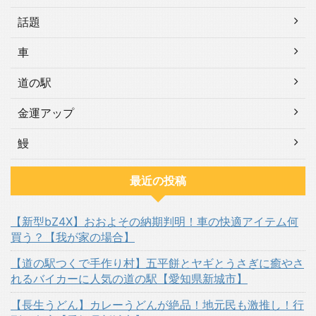
話題
車
道の駅
金運アップ
鰻
最近の投稿
【新型bZ4X】おおよその納期判明！車の快適アイテム何
買う？【我が家の場合】
【道の駅つくで手作り村】五平餅とヤギとうさぎに癒やさ
れるバイカーに人気の道の駅【愛知県新城市】
【長生うどん】カレーうどんが絶品！地元民も激推し！行