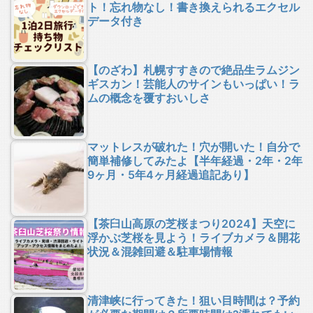
ト！忘れ物なし！書き換えられるエクセル
データ付き
【のざわ】札幌すすきので絶品生ラムジン
ギスカン！芸能人のサインもいっぱい！ラ
ムの概念を覆すおいしさ
マットレスが破れた！穴が開いた！自分で
簡単補修してみたよ【半年経過・2年・2年
9ヶ月・5年4ヶ月経過追記あり】
【茶臼山高原の芝桜まつり2024】天空に
浮かぶ芝桜を見よう！ライブカメラ＆開花
状況＆混雑回避＆駐車場情報
清津峡に行ってきた！狙い目時間は？予約