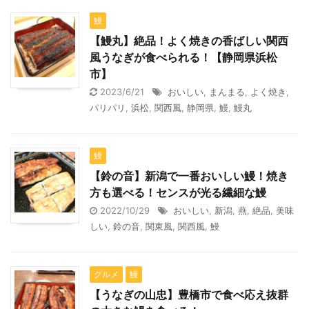
鰻
【鰻丸】絶品！よく焼きの香ばしい関西
風うなぎが食べられる！【静岡県浜松
市】
2023/6/21
おいしい
,
まんまる
,
よく焼き
,
パリパリ
,
浜松
,
関西風
,
静岡県
,
鰻
,
鰻丸
鰻
【鈴の音】新潟で一番おいしい鰻！焼き
方も選べる！センスが光る繊細な鰻
2022/10/29
おいしい
,
新潟
,
燕
,
絶品
,
美味
しい
,
鈴の音
,
関東風
,
関西風
,
鰻
グルメ
鰻
【うなぎの山忠】豊橋市で食べ応え抜群