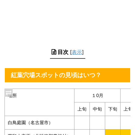
目次
[
表示
]
紅葉穴場スポットの見頃はいつ？
場所
１0月
上旬
中旬
下旬
上旬
白鳥庭園（名古屋市）