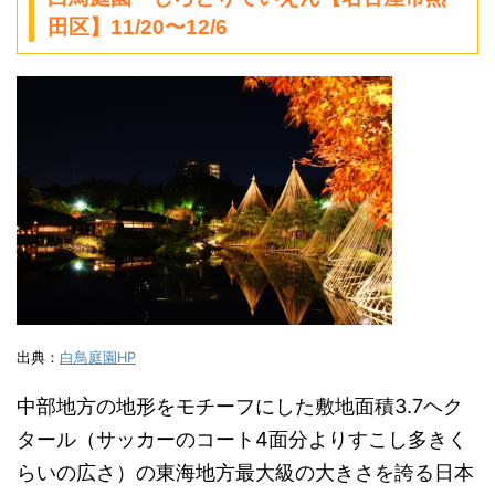
田区】11/20〜12/6
出典：
白鳥庭園HP
中部地方の地形をモチーフにした敷地面積3.7ヘク
タール（サッカーのコート4面分よりすこし多きく
らいの広さ）の東海地方最大級の大きさを誇る日本