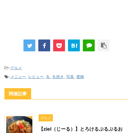
-
グルメ
-
メニュー
,
レビュー
,
丸
,
丸焼き
,
写真
,
豊橋
関連記事
グルメ
【ziel（じーる）】とろけるぷるぷるお