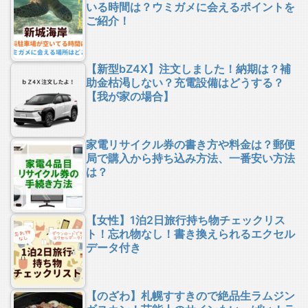
いる時間は？ウミガメに会えるポイントを
ご紹介！
【新型bZ4X】注文しました！納期は？補
助金枯渇しない？充電設備はどうする？
【我が家の場合】
家電リサイクル券の書き方や料金は？郵便
局で購入から持ち込み方法、一番安い方法
は？
【女性】1泊2日旅行持ち物チェックリス
ト！忘れ物なし！書き換えられるエクセル
データ付き
【のざわ】札幌すすきので絶品生ラムジン