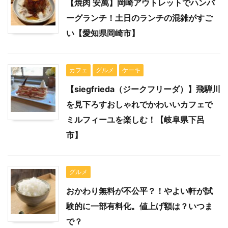
【焼肉 安萬】岡崎アウトレットでハンバ
ーグランチ！土日のランチの混雑がすご
い【愛知県岡崎市】
カフェ
グルメ
ケーキ
【siegfrieda（ジークフリーダ）】飛騨川
を見下ろすおしゃれでかわいいカフェで
ミルフィーユを楽しむ！【岐阜県下呂
市】
グルメ
おかわり無料が不公平？！やよい軒が試
験的に一部有料化。値上げ額は？いつま
で？