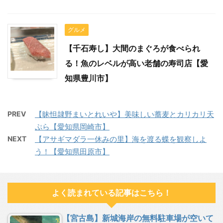
グルメ
【千石寿し】大間のまぐろが食べられ
る！魚のレベルが高い老舗の寿司店【愛
知県豊川市】
PREV
【昧怛隷野まいとれいや】美味しい蕎麦とカリカリ天
ぷら【愛知県岡崎市】
NEXT
【アサギマダラ一休みの里】海を渡る蝶を観察しよ
う！【愛知県田原市】
よく読まれている記事はこちら！
【宮古島】新城海岸の無料駐車場が空いて