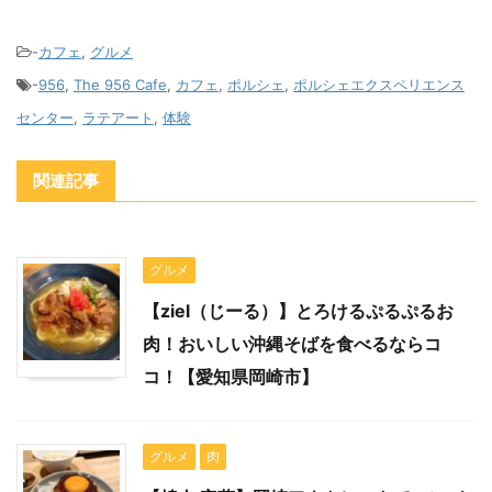
-
カフェ
,
グルメ
-
956
,
The 956 Cafe
,
カフェ
,
ポルシェ
,
ポルシェエクスペリエンス
センター
,
ラテアート
,
体験
関連記事
グルメ
【ziel（じーる）】とろけるぷるぷるお
肉！おいしい沖縄そばを食べるならコ
コ！【愛知県岡崎市】
グルメ
肉