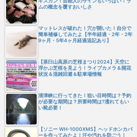
ギスカン！芸能人のサインもいっぱい！ラ
ムの概念を覆すおいしさ
マットレスが破れた！穴が開いた！自分で
簡単補修してみたよ【半年経過・2年・2年
9ヶ月・5年4ヶ月経過追記あり】
【茶臼山高原の芝桜まつり2024】天空に
浮かぶ芝桜を見よう！ライブカメラ＆開花
状況＆混雑回避＆駐車場情報
清津峡に行ってきた！狙い目時間は？予約
が必要な期間は？所要時間は?濡れてもい
い靴必要！
【ソニー WH-1000XM5】ヘッドホンカバ
ーを作ってみたよ！汗や汚れを防ごう！