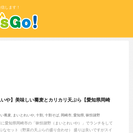
発信します！
れいや】美味しい蕎麦とカリカリ天ぷら【愛知県岡崎
しい蕎麦
,
まいとれいや
,
十割
,
十割そば
,
岡崎市
,
愛知県
,
昧怛隷野
曜日に愛知県岡崎市の「昧怛隷野（まいとれいや）」でランチをして
 ぶなセット（野菜の天ぷらの盛り合わせ） 盛りは良いですがスイ