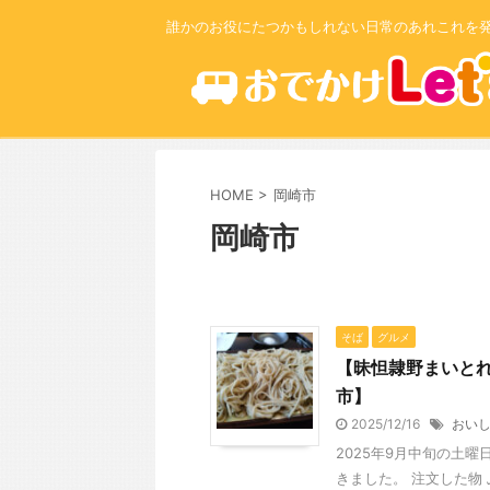
誰かのお役にたつかもしれない日常のあれこれを
HOME
>
岡崎市
岡崎市
そば
グルメ
【昧怛隷野まいと
市】
2025/12/16
おい
2025年9月中旬の土
きました。 注文した物