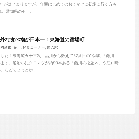
1年がはじまりますが、年頭はじめてのおでかけに初詣に行く方も
、愛知県の有 ...
 意外な食べ物が日本一！東海道の宿場町
,
岡崎市
,
藤川
,
軽食コーナー
,
道の駅
した！東海道五十三次、品川から数えて37番目の宿場町「藤川
ます。道沿いにクロマツが約90本ある「藤川の松並木」や江戸時
などちょっと歩 ...