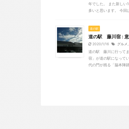
年でした。 また新しい
多いと思います。 今回は
道の駅
道の駅 藤川宿 :
2020/1/16
グルメ
道の駅 藤川に行ってま
宿」が道の駅になってい
代の門が残る「脇本陣跡」