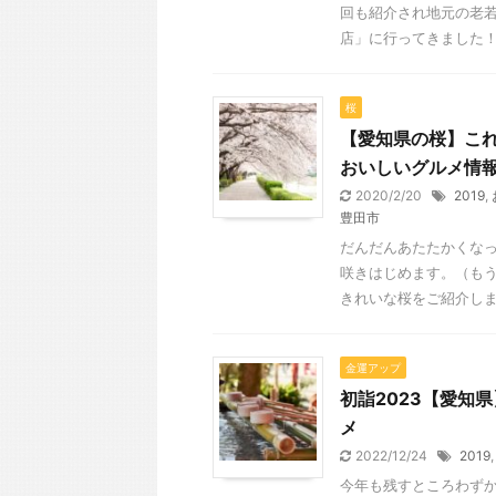
回も紹介され地元の老
店」に行ってきました！ 
桜
【愛知県の桜】こ
おいしいグルメ情報
2020/2/20
2019
,
豊田市
だんだんあたたかくなっ
咲きはじめます。（もう
きれいな桜をご紹介します
金運アップ
初詣2023【愛知
メ
2022/12/24
2019
今年も残すところわずか