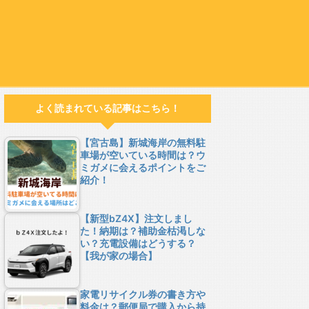
よく読まれている記事はこちら！
【宮古島】新城海岸の無料駐
車場が空いている時間は？ウ
ミガメに会えるポイントをご
紹介！
【新型bZ4X】注文しまし
た！納期は？補助金枯渇しな
い？充電設備はどうする？
【我が家の場合】
家電リサイクル券の書き方や
料金は？郵便局で購入から持