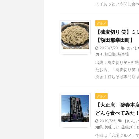
スイあっという間に食べて
グルメ
【蕎麦切り 笑】ミ
【額田郡幸田町】
2023/7/29
おいし
切り
,
額田郡
,
駐車場
出典：蕎麦切り笑HP 
たお店、「蕎麦切り笑（
挽き手打ちそば専門店 蕎
グルメ
【大正庵 釜春本
どんを食べてみた
2019/5/3
おいし
知県
,
美味しい
,
釜揚げう
今回は「穴場グルメ」で