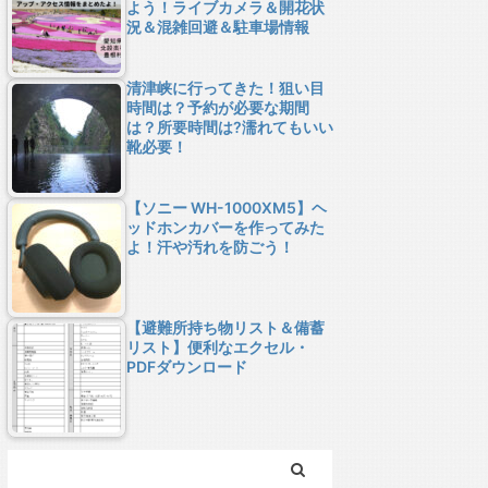
よう！ライブカメラ＆開花状
況＆混雑回避＆駐車場情報
清津峡に行ってきた！狙い目
時間は？予約が必要な期間
は？所要時間は?濡れてもいい
靴必要！
【ソニー WH-1000XM5】ヘ
ッドホンカバーを作ってみた
よ！汗や汚れを防ごう！
【避難所持ち物リスト＆備蓄
リスト】便利なエクセル・
PDFダウンロード