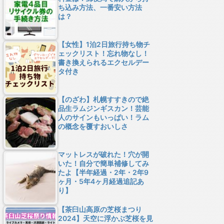
ち込み方法、一番安い方法
は？
【女性】1泊2日旅行持ち物チ
ェックリスト！忘れ物なし！
書き換えられるエクセルデー
タ付き
【のざわ】札幌すすきので絶
品生ラムジンギスカン！芸能
人のサインもいっぱい！ラム
の概念を覆すおいしさ
マットレスが破れた！穴が開
いた！自分で簡単補修してみ
たよ【半年経過・2年・2年9
ヶ月・5年4ヶ月経過追記あ
り】
【茶臼山高原の芝桜まつり
2024】天空に浮かぶ芝桜を見