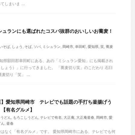
しまいま ...
シュランにも選ばれたコスパ抜群のおいしいお蕎麦！
いそば
,
しょう
,
そば
,
ソバ
,
ミシュラン
,
岡崎市
,
幸田町
,
愛知県
,
笑
,
蕎麦
愛知県額田郡幸田町にある、あの「ミシュラン愛知」にも掲載され
しょう）」に行ってきました。 「蕎麦切り笑」のこだわり 石臼
麦切り「笑」 ...
店】愛知県岡崎市 テレビでも話題の手打ち釜揚げう
！【有名グルメ】
いうどん
,
もろこしうどん
,
テレビで有名
,
大正庵
,
大正庵釜春
,
岡崎市
,
愛
どん
,
釜春
はなく「有名グルメ」です。 愛知県岡崎市にある、テレビでも何