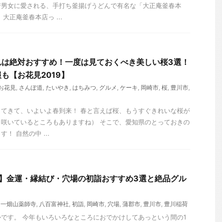
若男女に愛される、手打ち釜揚げうどんで有名な「大正庵釜春本
大正庵釜春本店っ ...
れは絶対おすすめ！一度は見ておくべき美しい桜3選！
も【お花見2019】
お花見
,
さんぽ道
,
たいやき
,
はちみつ
,
グルメ
,
ケーキ
,
岡崎市
,
桜
,
豊川市
,
てきて、いよいよ春到来！ 春と言えば桜、もうすぐきれいな桜が
咲いているところもありますね） そこで、愛知県のとっておきの
！ 自然の中 ...
県】金運・縁結び・穴場の初詣おすすめ3選と絶品グル
,
一畑山薬師寺
,
八百富神社
,
初詣
,
岡崎市
,
穴場
,
蒲郡市
,
豊川市
,
豊川稲荷
です。 今年もいろいろなところにおでかけしてあっという間の1