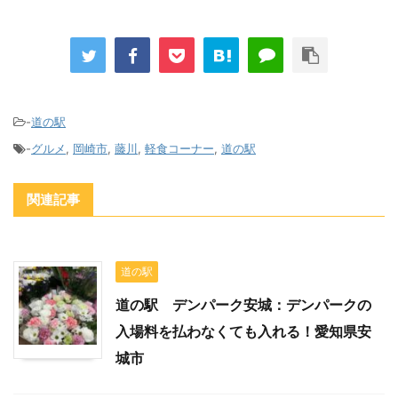
-
道の駅
-
グルメ
,
岡崎市
,
藤川
,
軽食コーナー
,
道の駅
関連記事
道の駅
道の駅 デンパーク安城：デンパークの
入場料を払わなくても入れる！愛知県安
城市