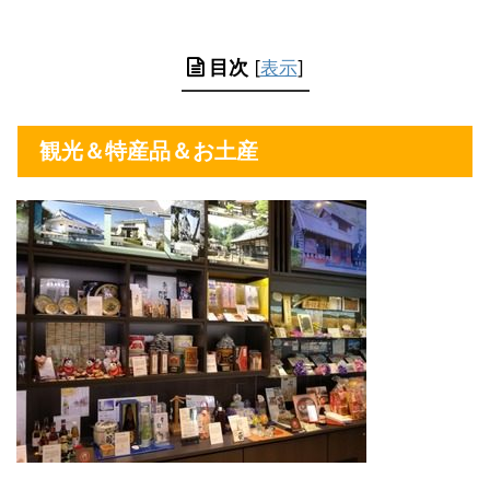
目次
[
表示
]
観光＆特産品＆お土産