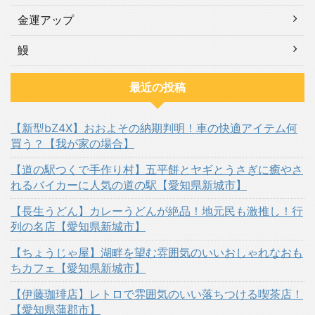
金運アップ
鰻
最近の投稿
【新型bZ4X】おおよその納期判明！車の快適アイテム何
買う？【我が家の場合】
【道の駅つくで手作り村】五平餅とヤギとうさぎに癒やさ
れるバイカーに人気の道の駅【愛知県新城市】
【長生うどん】カレーうどんが絶品！地元民も激推し！行
列の名店【愛知県新城市】
【ちょうじゃ屋】湖畔を望む雰囲気のいいおしゃれなおも
ちカフェ【愛知県新城市】
【伊藤珈琲店】レトロで雰囲気のいい落ちつける喫茶店！
【愛知県蒲郡市】