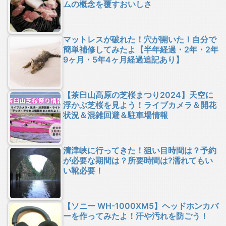
ムの概念を覆すおいしさ
マットレスが破れた！穴が開いた！自分で
簡単補修してみたよ【半年経過・2年・2年
9ヶ月・5年4ヶ月経過追記あり】
【茶臼山高原の芝桜まつり2024】天空に
浮かぶ芝桜を見よう！ライブカメラ＆開花
状況＆混雑回避＆駐車場情報
清津峡に行ってきた！狙い目時間は？予約
が必要な期間は？所要時間は?濡れてもい
い靴必要！
【ソニー WH-1000XM5】ヘッドホンカバ
ーを作ってみたよ！汗や汚れを防ごう！