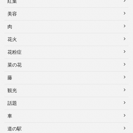
紅葉
美容
肉
花火
花粉症
菜の花
藤
観光
話題
車
道の駅