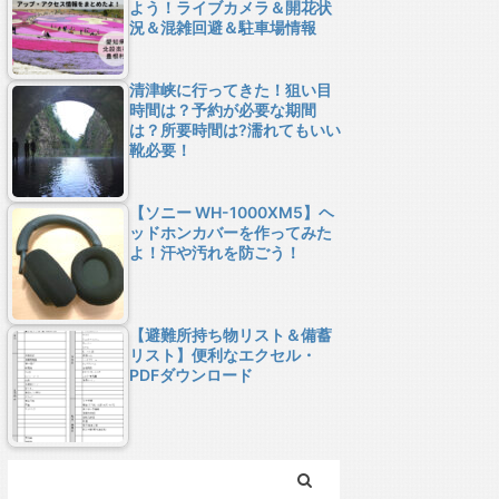
よう！ライブカメラ＆開花状
況＆混雑回避＆駐車場情報
清津峡に行ってきた！狙い目
時間は？予約が必要な期間
は？所要時間は?濡れてもいい
靴必要！
【ソニー WH-1000XM5】ヘ
ッドホンカバーを作ってみた
よ！汗や汚れを防ごう！
【避難所持ち物リスト＆備蓄
リスト】便利なエクセル・
PDFダウンロード