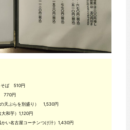
そば 510円
 770円
天ぷらを別盛り） 1,530円
和芋）1,120円
かい名古屋コーチンつけ汁）1,430円