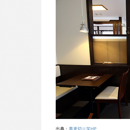
出典：
蕎麦切り笑HP