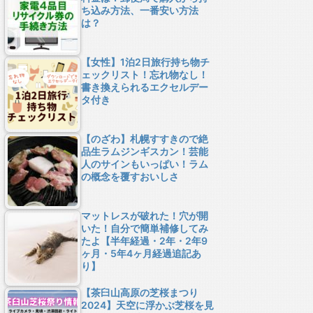
ち込み方法、一番安い方法
は？
【女性】1泊2日旅行持ち物チ
ェックリスト！忘れ物なし！
書き換えられるエクセルデー
タ付き
【のざわ】札幌すすきので絶
品生ラムジンギスカン！芸能
人のサインもいっぱい！ラム
の概念を覆すおいしさ
マットレスが破れた！穴が開
いた！自分で簡単補修してみ
たよ【半年経過・2年・2年9
ヶ月・5年4ヶ月経過追記あ
り】
【茶臼山高原の芝桜まつり
2024】天空に浮かぶ芝桜を見