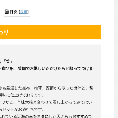
目次
[
表示
]
わり
り「笑」
た喜びを、 笑顔でお返しいただけたらと願ってつけま
つゆも厳選した昆布、椎茸、鰹節から取った出汁と、醤
風味に仕上げております。
、ワサビ、辛味大根と合わせて召し上がってみてはい
らセットがお値打ちです。
入れている近海の幸をネタにした天ぷらもおすすめで