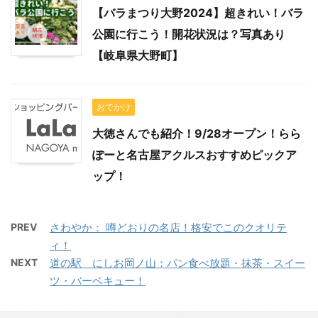
【バラまつり大野2024】超きれい！バラ
公園に行こう！開花状況は？写真あり
【岐阜県大野町】
おでかけ
大徳さんでも紹介！9/28オープン！らら
ぽーと名古屋アクルスおすすめピックア
ップ！
PREV
さわやか： 噂どおりの名店！格安でこのクオリテ
ィ！
NEXT
道の駅 にしお岡ノ山：パン食べ放題・抹茶・スイー
ツ・バーベキュー！