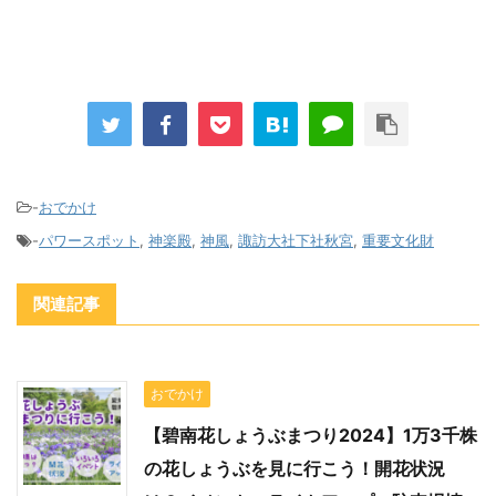
-
おでかけ
-
パワースポット
,
神楽殿
,
神風
,
諏訪大社下社秋宮
,
重要文化財
関連記事
おでかけ
【碧南花しょうぶまつり2024】1万3千株
の花しょうぶを見に行こう！開花状況