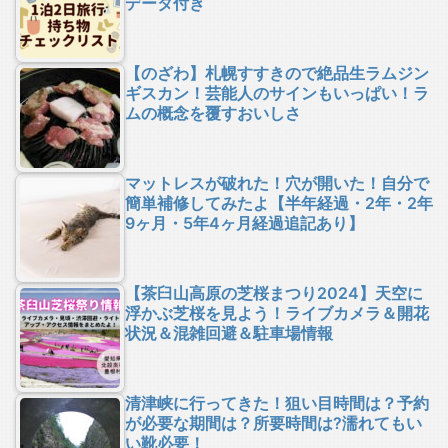
データ付き
【のざわ】札幌すすきので絶品生ラムジン
ギスカン！芸能人のサインもいっぱい！ラ
ムの概念を覆すおいしさ
マットレスが破れた！穴が開いた！自分で
簡単補修してみたよ【半年経過・2年・2年
9ヶ月・5年4ヶ月経過追記あり】
【茶臼山高原の芝桜まつり2024】天空に
浮かぶ芝桜を見よう！ライブカメラ＆開花
状況＆混雑回避＆駐車場情報
清津峡に行ってきた！狙い目時間は？予約
が必要な期間は？所要時間は?濡れてもい
い靴必要！