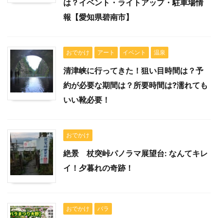
は？イベント・ライトアップ・駐車場情
報【愛知県碧南市】
おでかけ
アート
イベント
温泉
清津峡に行ってきた！狙い目時間は？予
約が必要な期間は？所要時間は?濡れても
いい靴必要！
おでかけ
絶景 杖突峠パノラマ展望台: なんてキレ
イ！夕暮れの奇跡！
おでかけ
バラ