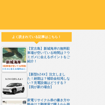
よく読まれている記事はこちら！
【宮古島】新城海岸の無料駐
車場が空いている時間は？ウ
ミガメに会えるポイントをご
紹介！
【新型bZ4X】注文しまし
た！納期は？補助金枯渇しな
い？充電設備はどうする？
【我が家の場合】
家電リサイクル券の書き方や
料金は？郵便局で購入から持