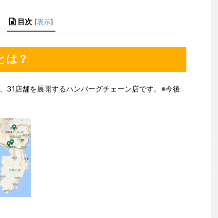
目次
[
表示
]
とは？
、31店舗を展開するハンバーグチェーン店です。※今後