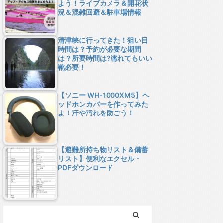
よう！ライブカメラ＆開花状
況＆混雑回避＆駐車場情報
清津峡に行ってきた！狙い目
時間は？予約が必要な期間
は？所要時間は?濡れてもいい
靴必要！
【ソニー WH-1000XM5】ヘ
ッドホンカバーを作ってみた
よ！汗や汚れを防ごう！
【避難所持ち物リスト＆備蓄
リスト】便利なエクセル・
PDFダウンロード