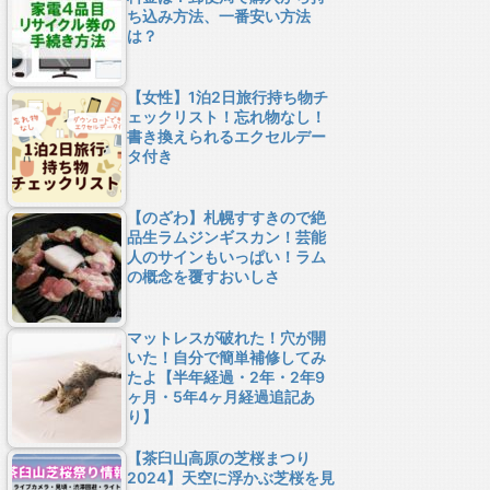
ち込み方法、一番安い方法
は？
【女性】1泊2日旅行持ち物チ
ェックリスト！忘れ物なし！
書き換えられるエクセルデー
タ付き
【のざわ】札幌すすきので絶
品生ラムジンギスカン！芸能
人のサインもいっぱい！ラム
の概念を覆すおいしさ
マットレスが破れた！穴が開
いた！自分で簡単補修してみ
たよ【半年経過・2年・2年9
ヶ月・5年4ヶ月経過追記あ
り】
【茶臼山高原の芝桜まつり
2024】天空に浮かぶ芝桜を見