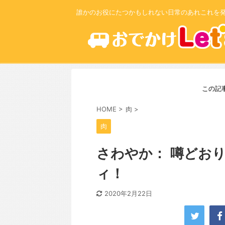
誰かのお役にたつかもしれない日常のあれこれを
この記
HOME
>
肉
>
肉
さわやか： 噂どお
ィ！
2020年2月22日