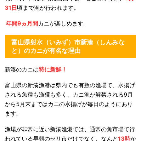
31日
頃ま
で
漁が行われます。
年間9ヵ月間
カニが楽しめます。
富山県射水（いみず）市新湊（しんみな
と）のカニが有名な理由
新湊のカニは
特に新鮮！
富山県の新湊漁港は県内でも有数の漁場で、水揚げ
される魚種も漁獲も多く、カニ漁が解禁される9月
から5月末まではカニの水揚げが毎日のようにあり
ます。
漁場が非常に近い新湊漁港では、通常の魚市場で行
われている早朝のセリ市だけでなく、なんと
13時
か