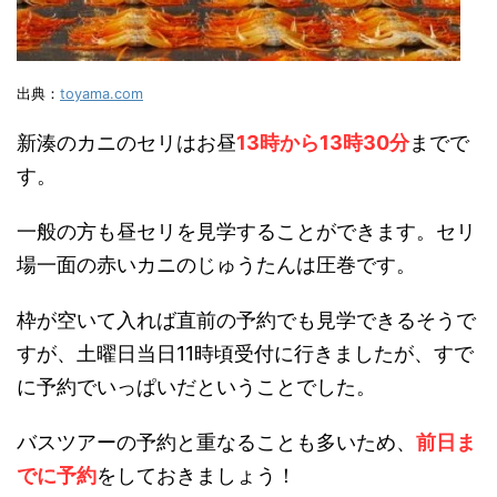
出典：
toyama.com
新湊のカニのセリはお昼
13時から13時30分
までで
す。
一般の方も昼セリを見学することができます。セリ
場一面の赤いカニのじゅうたんは圧巻です。
枠が空いて入れば直前の予約でも見学できるそうで
すが、土曜日当日11時頃受付に行きましたが、すで
に予約でいっぱいだということでした。
バスツアーの予約と重なることも多いため、
前日ま
でに予約
をしておきましょう！