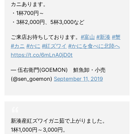
カニあります。
・1杯700円～
・3杯2,000円、5杯3,000など
ご来店お待ちしております。
#富山
#新湊
#蟹
#カニ
#かに
#紅ズワイ
#かにを食べに北陸へ
https://t.co/6mLnA0jD0t
— 伍右衛門(GOEMON) 鮮魚卸・小売
(@sen_goemon)
September 11, 2019
新湊産紅ズワイガニ茹で上がりました。
1杯1,000円～3,000円。