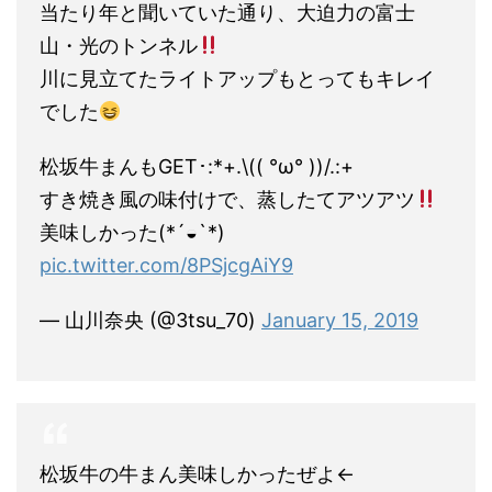
当たり年と聞いていた通り、大迫力の富士
山・光のトンネル
川に見立てたライトアップもとってもキレイ
でした
松坂牛まんもGET･:*+.\(( °ω° ))/.:+
すき焼き風の味付けで、蒸したてアツアツ
美味しかった(*´◒`*)
pic.twitter.com/8PSjcgAiY9
— 山川奈央 (@3tsu_70)
January 15, 2019
松坂牛の牛まん美味しかったぜよ←