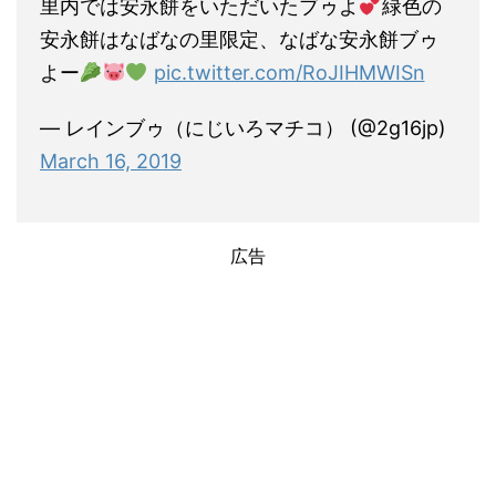
里内では安永餅をいただいたブゥよ
緑色の
安永餅はなばなの里限定、なばな安永餅ブゥ
よー
pic.twitter.com/RoJIHMWISn
— レインブゥ（にじいろマチコ） (@2g16jp)
March 16, 2019
広告