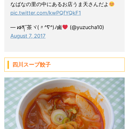
なばなの里の中にあるお店うま天さんだよ
pic.twitter.com/kwPQfYQkF1
— ᘗ⃒ན˝茶ヾ(〃^∇^)ﾉ鹵
(@yuzucha10)
August 7, 2017
四川スープ餃子