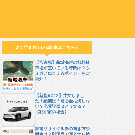
よく読まれている記事はこちら！
【宮古島】新城海岸の無料駐
車場が空いている時間は？ウ
ミガメに会えるポイントをご
紹介！
【新型bZ4X】注文しまし
た！納期は？補助金枯渇しな
い？充電設備はどうする？
【我が家の場合】
家電リサイクル券の書き方や
料金は？郵便局で購入から持