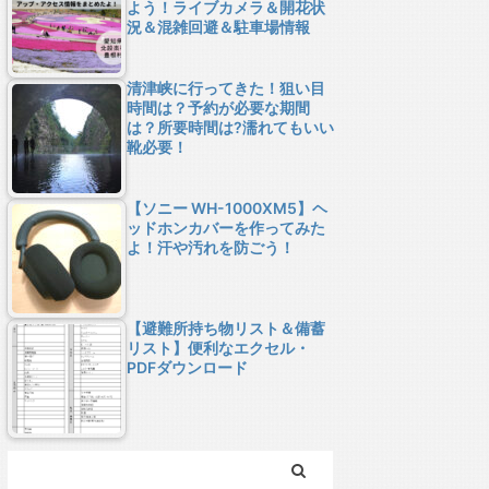
よう！ライブカメラ＆開花状
況＆混雑回避＆駐車場情報
清津峡に行ってきた！狙い目
時間は？予約が必要な期間
は？所要時間は?濡れてもいい
靴必要！
【ソニー WH-1000XM5】ヘ
ッドホンカバーを作ってみた
よ！汗や汚れを防ごう！
【避難所持ち物リスト＆備蓄
リスト】便利なエクセル・
PDFダウンロード