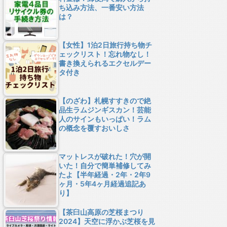
ち込み方法、一番安い方法
は？
【女性】1泊2日旅行持ち物チ
ェックリスト！忘れ物なし！
書き換えられるエクセルデー
タ付き
【のざわ】札幌すすきので絶
品生ラムジンギスカン！芸能
人のサインもいっぱい！ラム
の概念を覆すおいしさ
マットレスが破れた！穴が開
いた！自分で簡単補修してみ
たよ【半年経過・2年・2年9
ヶ月・5年4ヶ月経過追記あ
り】
【茶臼山高原の芝桜まつり
2024】天空に浮かぶ芝桜を見