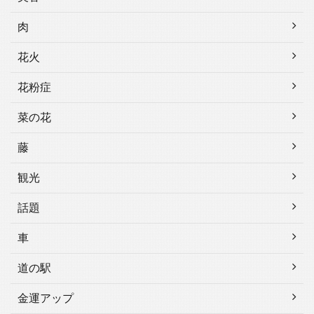
肉
花火
花粉症
菜の花
藤
観光
話題
車
道の駅
金運アップ