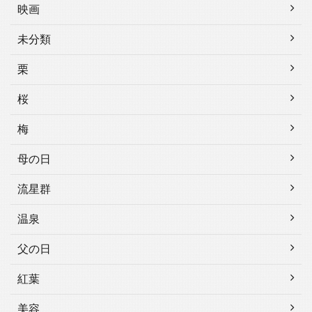
映画
未分類
栗
桜
梅
母の日
流星群
温泉
父の日
紅葉
美容