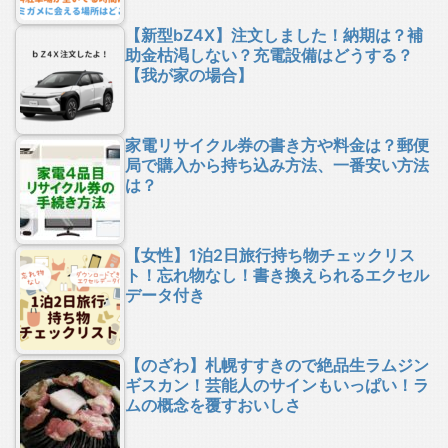
【新型bZ4X】注文しました！納期は？補
助金枯渇しない？充電設備はどうする？
【我が家の場合】
家電リサイクル券の書き方や料金は？郵便
局で購入から持ち込み方法、一番安い方法
は？
【女性】1泊2日旅行持ち物チェックリス
ト！忘れ物なし！書き換えられるエクセル
データ付き
【のざわ】札幌すすきので絶品生ラムジン
ギスカン！芸能人のサインもいっぱい！ラ
ムの概念を覆すおいしさ