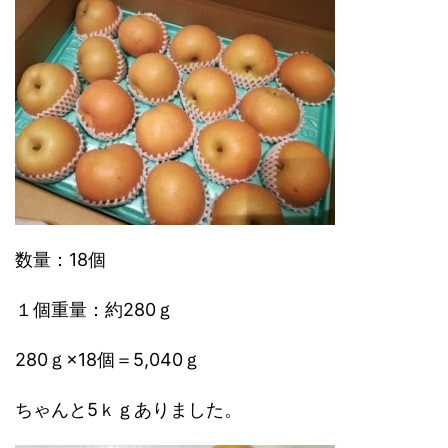
数量：18個
１個重量：約280ｇ
280ｇ×18個＝5,040ｇ
ちゃんと5ｋｇありました。