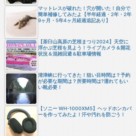
マットレスが破れた！穴が開いた！自分で
簡単補修してみたよ【半年経過・2年・2年
9ヶ月・5年4ヶ月経過追記あり】
【茶臼山高原の芝桜まつり2024】天空に
浮かぶ芝桜を見よう！ライブカメラ＆開花
状況＆混雑回避＆駐車場情報
清津峡に行ってきた！狙い目時間は？予約
が必要な期間は？所要時間は?濡れてもい
い靴必要！
【ソニー WH-1000XM5】ヘッドホンカバ
ーを作ってみたよ！汗や汚れを防ごう！