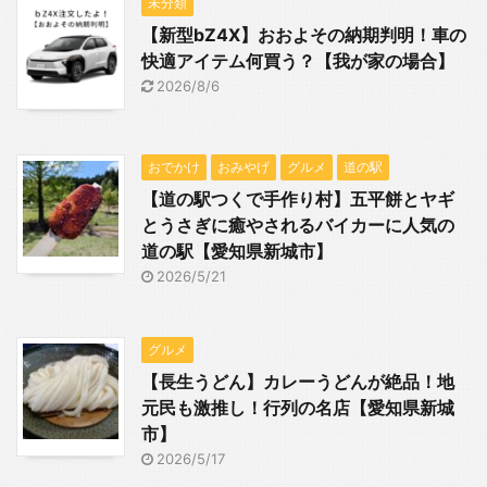
未分類
【新型bZ4X】おおよその納期判明！車の
快適アイテム何買う？【我が家の場合】
2026/8/6
おでかけ
おみやげ
グルメ
道の駅
【道の駅つくで手作り村】五平餅とヤギ
とうさぎに癒やされるバイカーに人気の
道の駅【愛知県新城市】
2026/5/21
グルメ
【長生うどん】カレーうどんが絶品！地
元民も激推し！行列の名店【愛知県新城
市】
2026/5/17