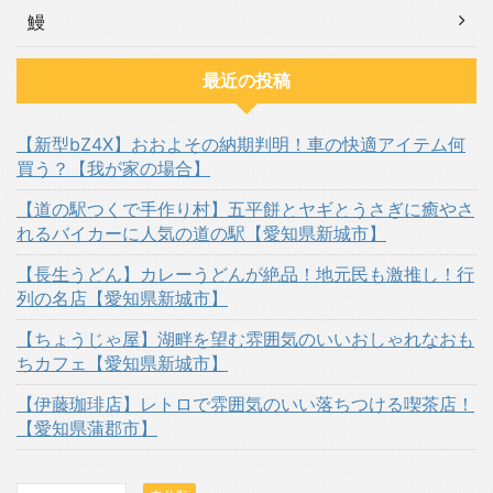
鰻
最近の投稿
【新型bZ4X】おおよその納期判明！車の快適アイテム何
買う？【我が家の場合】
【道の駅つくで手作り村】五平餅とヤギとうさぎに癒やさ
れるバイカーに人気の道の駅【愛知県新城市】
【長生うどん】カレーうどんが絶品！地元民も激推し！行
列の名店【愛知県新城市】
【ちょうじゃ屋】湖畔を望む雰囲気のいいおしゃれなおも
ちカフェ【愛知県新城市】
【伊藤珈琲店】レトロで雰囲気のいい落ちつける喫茶店！
【愛知県蒲郡市】