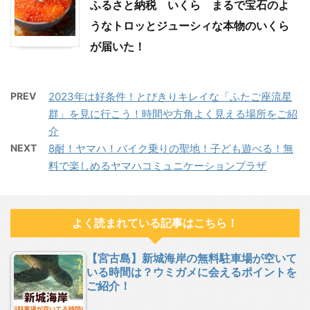
ふるさと納税 いくら まるで宝石のよ
うなトロッとジューシィな本物のいくら
が届いた！
PREV
2023年は好条件！とびきりキレイな「ふたご座流星
群」を見に行こう！時間や方角よく見える場所をご紹
介
NEXT
8耐！ヤマハ！バイク乗りの聖地！子ども遊べる！無
料で楽しめるヤマハコミュニケーションプラザ
よく読まれている記事はこちら！
【宮古島】新城海岸の無料駐車場が空いて
いる時間は？ウミガメに会えるポイントを
ご紹介！