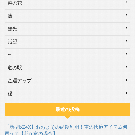
菜の花
藤
観光
話題
車
道の駅
金運アップ
鰻
最近の投稿
【新型bZ4X】おおよその納期判明！車の快適アイテム何
買う？【我が家の場合】