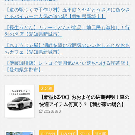
【道の駅つくで手作り村】五平餅とヤギとうさぎに癒やさ
れるバイカーに人気の道の駅【愛知県新城市】
【長生うどん】カレーうどんが絶品！地元民も激推し！行
列の名店【愛知県新城市】
【ちょうじゃ屋】湖畔を望む雰囲気のいいおしゃれなおも
ちカフェ【愛知県新城市】
【伊藤珈琲店】レトロで雰囲気のいい落ちつける喫茶店！
【愛知県蒲郡市】
未分類
【新型bZ4X】おおよその納期判明！車の
快適アイテム何買う？【我が家の場合】
2026/8/6
おでかけ
おみやげ
グルメ
道の駅