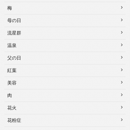
梅
母の日
流星群
温泉
父の日
紅葉
美容
肉
花火
花粉症