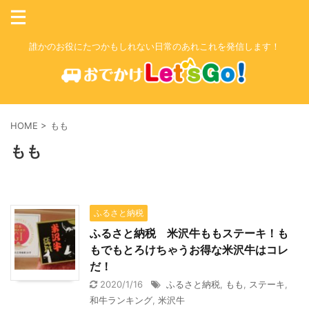
誰かのお役にたつかもしれない日常のあれこれを発信します！
HOME
>
もも
もも
ふるさと納税
ふるさと納税 米沢牛ももステーキ！も
もでもとろけちゃうお得な米沢牛はコレ
だ！
2020/1/16
ふるさと納税
,
もも
,
ステーキ
,
和牛ランキング
,
米沢牛