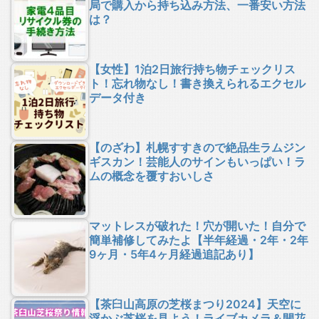
局で購入から持ち込み方法、一番安い方法
は？
【女性】1泊2日旅行持ち物チェックリス
ト！忘れ物なし！書き換えられるエクセル
データ付き
【のざわ】札幌すすきので絶品生ラムジン
ギスカン！芸能人のサインもいっぱい！ラ
ムの概念を覆すおいしさ
マットレスが破れた！穴が開いた！自分で
簡単補修してみたよ【半年経過・2年・2年
9ヶ月・5年4ヶ月経過追記あり】
【茶臼山高原の芝桜まつり2024】天空に
浮かぶ芝桜を見よう！ライブカメラ＆開花