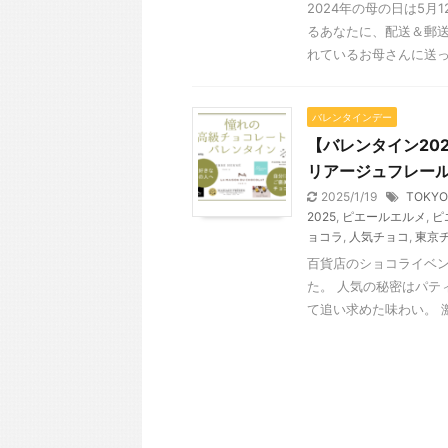
2024年の母の日は5
るあなたに、配送＆郵送
れているお母さんに送って
バレンタインデー
【バレンタイン20
リアージュフレー
2025/1/19
TOK
2025
,
ピエールエルメ
,
ピ
ョコラ
,
人気チョコ
,
東京
百貨店のショコライベ
た。 人気の秘密はパテ
て追い求めた味わい。 激