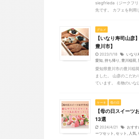
siegfrieda（ジ
先です。 カフェを利用した
グルメ
【いなり寿司山彦
豊川市】
2023/1/18
いなり
愛知
,
持ち帰り
,
豊川稲荷
,
愛知県豊川市の豊川稲
ました。 山彦のこだわ
ています。 名物のいなほ
ケーキ
母の日
【母の日スイーツお
13選
2024/4/21
おすす
ーツセット
,
セット
,
人気
,