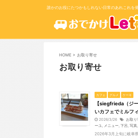
誰かのお役にたつかもしれない日常のあれこれを
HOME
>
お取り寄せ
お取り寄せ
カフェ
グルメ
ケーキ
【siegfried
いカフェでミルフ
2026/3/26
お取り
ーユ
,
メニュー
,
下呂
,
写真
2026年3月上旬に岐