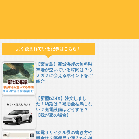
よく読まれている記事はこちら！
【宮古島】新城海岸の無料駐
車場が空いている時間は？ウ
ミガメに会えるポイントをご
紹介！
【新型bZ4X】注文しまし
た！納期は？補助金枯渇しな
い？充電設備はどうする？
【我が家の場合】
家電リサイクル券の書き方や
料金は？郵便局で購入から持