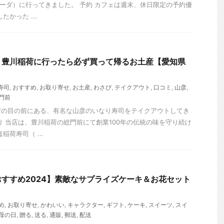
ークフリーダ）に行ってきました。 予約 カフェは週末、休日限定の予約優
かった ...
】豊川稲荷に行ったら必ず買って帰るお土産【愛知県
寿司
,
おすすめ
,
お取り寄せ
,
お土産
,
わさび
,
テイクアウト
,
口コミ
,
山彦
,
門前
荷の目の前にある、有名な山彦のいなり寿司をテイクアウトしてき
り 当店は、豊川稲荷の総門前にて創業100年の伝統の味を守り続け
稲荷寿司（ ...
すすめ2024】素敵なサプライズケーキ＆お花セット
め
,
お取り寄せ
,
かわいい
,
キャラクター
,
ギフト
,
ケーキ
,
スイーツ
,
スイ
母の日
,
贈る
,
送る
,
通販
,
郵送
,
配送