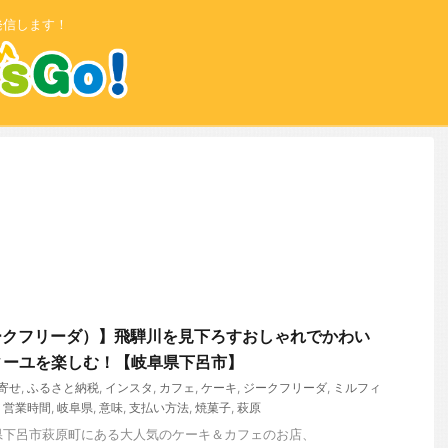
発信します！
a（ジークフリーダ）】飛騨川を見下ろすおしゃれでかわい
ィーユを楽しむ！【岐阜県下呂市】
寄せ
,
ふるさと納税
,
インスタ
,
カフェ
,
ケーキ
,
ジークフリーダ
,
ミルフィ
,
営業時間
,
岐阜県
,
意味
,
支払い方法
,
焼菓子
,
萩原
阜県下呂市萩原町にある大人気のケーキ＆カフェのお店、