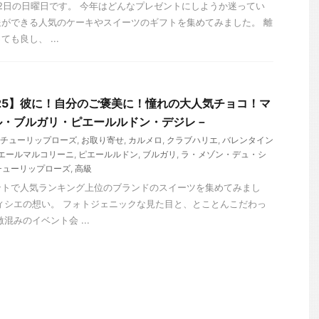
月12日の日曜日です。 今年はどんなプレゼントにしようか迷ってい
ができる人気のケーキやスイーツのギフトを集めてみました。 離
も良し、 ...
25】彼に！自分のご褒美に！憧れの大人気チョコ！マ
ル・ブルガリ・ピエールルドン・デジレ－
YOチューリップローズ
,
お取り寄せ
,
カルメロ
,
クラブハリエ
,
バレンタイン
エールマルコリーニ
,
ピエールルドン
,
ブルガリ
,
ラ・メゾン・デュ・シ
チューリップローズ
,
高級
ントで人気ランキング上位のブランドのスイーツを集めてみまし
ィシエの想い。 フォトジェニックな見た目と、とことんこだわっ
混みのイベント会 ...