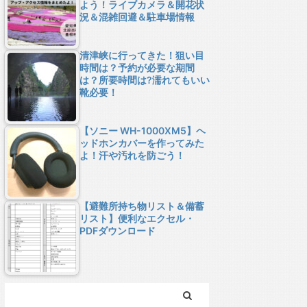
よう！ライブカメラ＆開花状
況＆混雑回避＆駐車場情報
清津峡に行ってきた！狙い目
時間は？予約が必要な期間
は？所要時間は?濡れてもいい
靴必要！
【ソニー WH-1000XM5】ヘ
ッドホンカバーを作ってみた
よ！汗や汚れを防ごう！
【避難所持ち物リスト＆備蓄
リスト】便利なエクセル・
PDFダウンロード