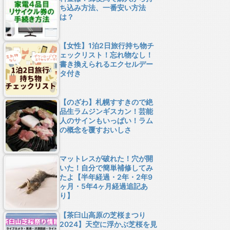
ち込み方法、一番安い方法
は？
【女性】1泊2日旅行持ち物チ
ェックリスト！忘れ物なし！
書き換えられるエクセルデー
タ付き
【のざわ】札幌すすきので絶
品生ラムジンギスカン！芸能
人のサインもいっぱい！ラム
の概念を覆すおいしさ
マットレスが破れた！穴が開
いた！自分で簡単補修してみ
たよ【半年経過・2年・2年9
ヶ月・5年4ヶ月経過追記あ
り】
【茶臼山高原の芝桜まつり
2024】天空に浮かぶ芝桜を見