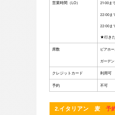
営業時間（LO）
21:00ま
22:00
22:00
★行き
席数
ビアホー
ガーデン
クレジットカード
利用可
予約
不可
2.イタリアン 麦
予