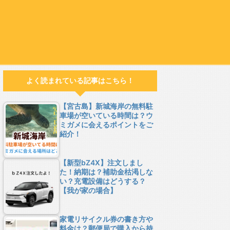
よく読まれている記事はこちら！
【宮古島】新城海岸の無料駐
車場が空いている時間は？ウ
ミガメに会えるポイントをご
紹介！
【新型bZ4X】注文しまし
た！納期は？補助金枯渇しな
い？充電設備はどうする？
【我が家の場合】
家電リサイクル券の書き方や
料金は？郵便局で購入から持