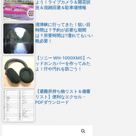
よう！ライブカメラ＆開花状
況＆混雑回避＆駐車場情報
清津峡に行ってきた！狙い目
時間は？予約が必要な期間
は？所要時間は?濡れてもいい
靴必要！
【ソニー WH-1000XM5】ヘ
ッドホンカバーを作ってみた
よ！汗や汚れを防ごう！
【避難所持ち物リスト＆備蓄
リスト】便利なエクセル・
PDFダウンロード