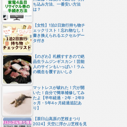
ち込み方法、一番安い方法
は？
【女性】1泊2日旅行持ち物チ
ェックリスト！忘れ物なし！
書き換えられるエクセルデー
タ付き
【のざわ】札幌すすきので絶
品生ラムジンギスカン！芸能
人のサインもいっぱい！ラム
の概念を覆すおいしさ
マットレスが破れた！穴が開
いた！自分で簡単補修してみ
たよ【半年経過・2年・2年9
ヶ月・5年4ヶ月経過追記あ
り】
【茶臼山高原の芝桜まつり
2024】天空に浮かぶ芝桜を見