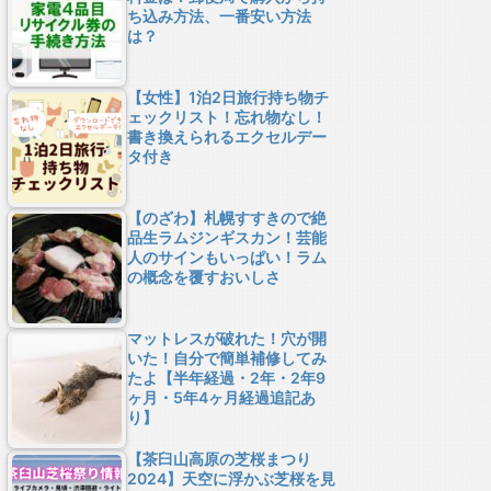
ち込み方法、一番安い方法
は？
【女性】1泊2日旅行持ち物チ
ェックリスト！忘れ物なし！
書き換えられるエクセルデー
タ付き
【のざわ】札幌すすきので絶
品生ラムジンギスカン！芸能
人のサインもいっぱい！ラム
の概念を覆すおいしさ
マットレスが破れた！穴が開
いた！自分で簡単補修してみ
たよ【半年経過・2年・2年9
ヶ月・5年4ヶ月経過追記あ
り】
【茶臼山高原の芝桜まつり
2024】天空に浮かぶ芝桜を見