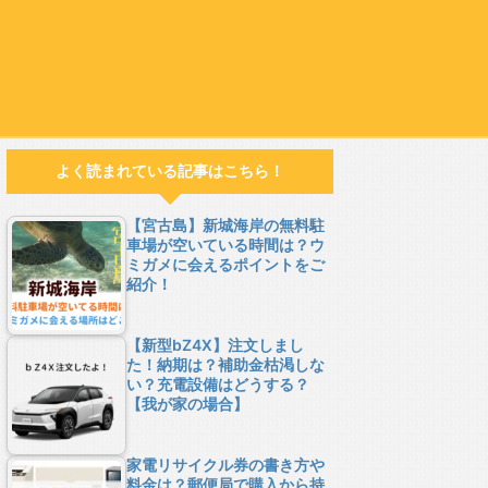
よく読まれている記事はこちら！
【宮古島】新城海岸の無料駐
車場が空いている時間は？ウ
ミガメに会えるポイントをご
紹介！
【新型bZ4X】注文しまし
た！納期は？補助金枯渇しな
い？充電設備はどうする？
【我が家の場合】
家電リサイクル券の書き方や
料金は？郵便局で購入から持