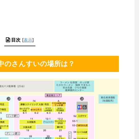
目次
[
表示
]
中のさんすいの場所は？