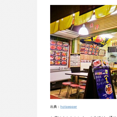
出典：
hotpepper