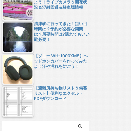
よう！ライブカメラ＆開花状
況＆混雑回避＆駐車場情報
清津峡に行ってきた！狙い目
時間は？予約が必要な期間
は？所要時間は?濡れてもいい
靴必要！
【ソニー WH-1000XM5】ヘ
ッドホンカバーを作ってみた
よ！汗や汚れを防ごう！
【避難所持ち物リスト＆備蓄
リスト】便利なエクセル・
PDFダウンロード