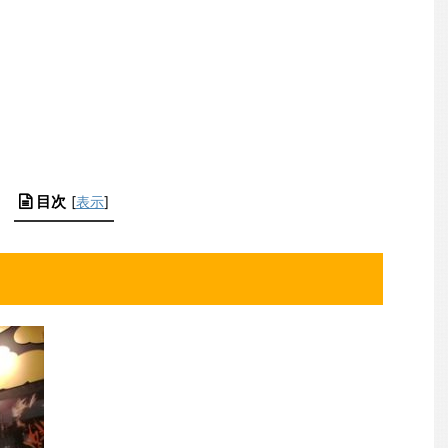
目次
[
表示
]