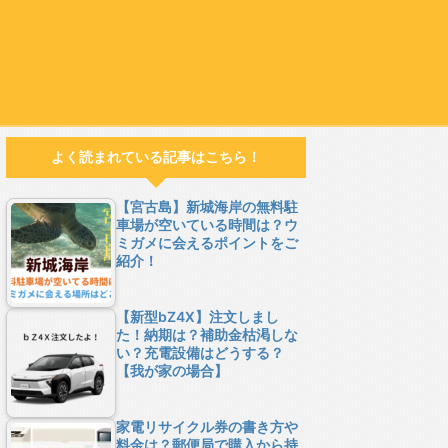
よく読まれている記事はこちら！
【宮古島】新城海岸の無料駐
車場が空いている時間は？ウ
ミガメに会えるポイントをご
紹介！
【新型bZ4X】注文しまし
た！納期は？補助金枯渇しな
い？充電設備はどうする？
【我が家の場合】
家電リサイクル券の書き方や
料金は？郵便局で購入から持