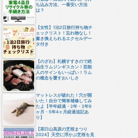
ち込み方法、一番安い方法
は？
【女性】1泊2日旅行持ち物チ
ェックリスト！忘れ物なし！
書き換えられるエクセルデー
タ付き
【のざわ】札幌すすきので絶
品生ラムジンギスカン！芸能
人のサインもいっぱい！ラム
の概念を覆すおいしさ
マットレスが破れた！穴が開
いた！自分で簡単補修してみ
たよ【半年経過・2年・2年9
ヶ月・5年4ヶ月経過追記あ
り】
【茶臼山高原の芝桜まつり
2024】天空に浮かぶ芝桜を見