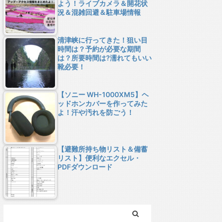
よう！ライブカメラ＆開花状
況＆混雑回避＆駐車場情報
清津峡に行ってきた！狙い目
時間は？予約が必要な期間
は？所要時間は?濡れてもいい
靴必要！
【ソニー WH-1000XM5】ヘ
ッドホンカバーを作ってみた
よ！汗や汚れを防ごう！
【避難所持ち物リスト＆備蓄
リスト】便利なエクセル・
PDFダウンロード