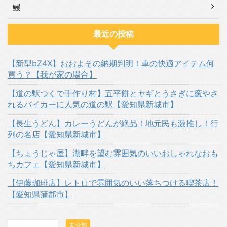
鰻
最近の投稿
【新型bZ4X】おおよその納期判明！車の快適アイテム何
買う？【我が家の場合】
【道の駅つくで手作り村】五平餅とヤギとうさぎに癒やさ
れるバイカーに人気の道の駅【愛知県新城市】
【長生うどん】カレーうどんが絶品！地元民も激推し！行
列の名店【愛知県新城市】
【ちょうじゃ屋】湖畔を望む雰囲気のいいおしゃれなおも
ちカフェ【愛知県新城市】
【伊藤珈琲店】レトロで雰囲気のいい落ちつける喫茶店！
【愛知県蒲郡市】
未分類