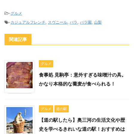
-
グルメ
-
カジュアルフレンチ
,
スヴニール
,
バラ
,
バラ園
,
山梨
関連記事
グルメ
食事処 見駒亭：意外すぎる味噌汁の具。
かなり本格的な蕎麦が食べられる！
グルメ
道の駅
【道の駅したら】奥三河の生活文化や歴
史を学べるきれいな道の駅！おすすめは