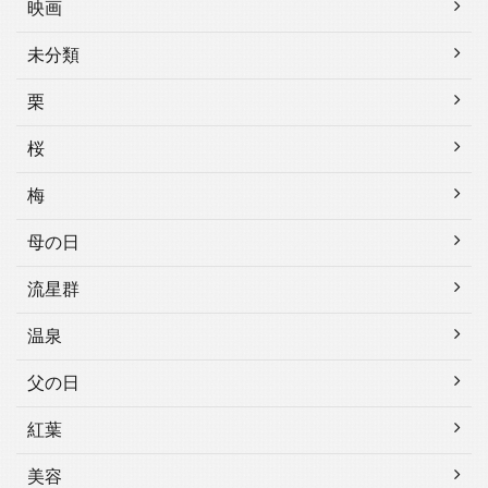
映画
未分類
栗
桜
梅
母の日
流星群
温泉
父の日
紅葉
美容