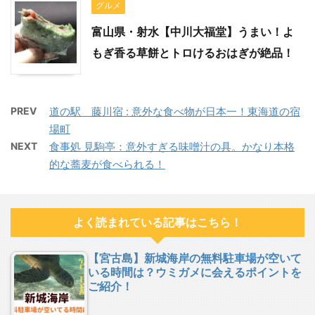
グルメ
富山県・射水【中川大福堂】うまい！よ
もぎ香る草餅とトロけるおはぎが絶品！
PREV
道の駅 藤川宿 : 意外な食べ物が日本一！東海道の宿
場町
NEXT
食事処 見駒亭：意外すぎる味噌汁の具。かなり本格
的な蕎麦が食べられる！
よく読まれている記事はこちら！
【宮古島】新城海岸の無料駐車場が空いて
いる時間は？ウミガメに会えるポイントを
ご紹介！