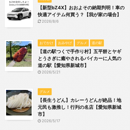
【新型bZ4X】おおよその納期判明！車の
快適アイテム何買う？【我が家の場合】
2026/8/6
おでかけ
おみやげ
グルメ
道の駅
【道の駅つくで手作り村】五平餅とヤギ
とうさぎに癒やされるバイカーに人気の
道の駅【愛知県新城市】
2026/5/21
グルメ
【長生うどん】カレーうどんが絶品！地
元民も激推し！行列の名店【愛知県新城
市】
2026/5/17