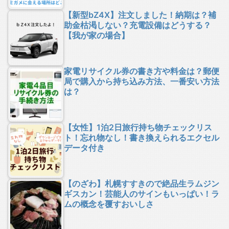
【新型bZ4X】注文しました！納期は？補
助金枯渇しない？充電設備はどうする？
【我が家の場合】
家電リサイクル券の書き方や料金は？郵便
局で購入から持ち込み方法、一番安い方法
は？
【女性】1泊2日旅行持ち物チェックリス
ト！忘れ物なし！書き換えられるエクセル
データ付き
【のざわ】札幌すすきので絶品生ラムジン
ギスカン！芸能人のサインもいっぱい！ラ
ムの概念を覆すおいしさ