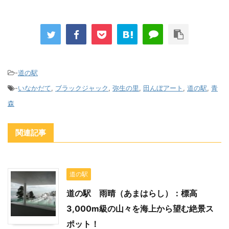
-
道の駅
-
いなかだて
,
ブラックジャック
,
弥生の里
,
田んぼアート
,
道の駅
,
青
森
関連記事
道の駅
道の駅 雨晴（あまはらし）：標高
3,000m級の山々を海上から望む絶景ス
ポット！