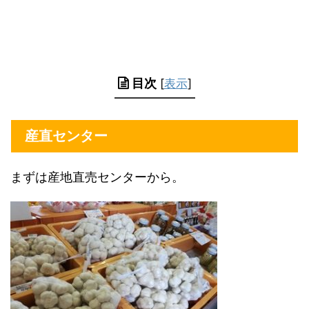
目次
[
表示
]
産直センター
まずは産地直売センターから。