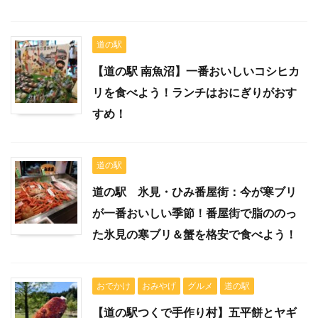
道の駅
【道の駅 南魚沼】一番おいしいコシヒカ
リを食べよう！ランチはおにぎりがおす
すめ！
道の駅
道の駅 氷見・ひみ番屋街：今が寒ブリ
が一番おいしい季節！番屋街で脂ののっ
た氷見の寒ブリ＆蟹を格安で食べよう！
おでかけ
おみやげ
グルメ
道の駅
【道の駅つくで手作り村】五平餅とヤギ