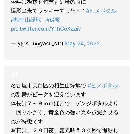
今年は梅林も竹林も乱舞の時に
撮影出来てラッキーでした＾＾
#ヒメボタル
#相生山緑地
#姫蛍
pic.twitter.com/Y1hCoXZaiv
— y@su (@yasu_s1r)
May 24, 2022
名古屋市天白区の相生山緑地で
#ヒメボタル
の乱舞がピークを迎えています。
体長は７～９ｍｍほどで、ゲンジボタルより
一回り小さく、黄金色の強い光を点滅させる
のが特徴です。
写真は、２８日夜、露光時間３０秒で撮影し