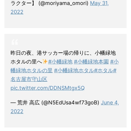
ラクター】 (@moriyama_omori)
May 31,
2022
昨日の夜、港サッカー場の帰りに、小幡緑地
ホタルの里へ
#小幡緑地
#小幡緑地本園
#小
幡緑地ホタルの里
#小幡緑地ホタル
#ホタル
#
名古屋市守山区
pic.twitter.com/DDNSMtgx5Q
— 荒井 高広 (@N5EdUsa4wf73goB)
June 4,
2022