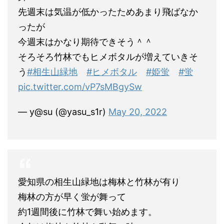
先週末は気温が低かったためあまり飛ばなか
ったが
今週末はかなり期待できそう＾＾
そろそろ竹林でもヒメボタルが増えていきそ
う
#相生山緑地
#ヒメボタル
#姫蛍
#蛍
pic.twitter.com/vP7sMBgySw
— y@su (@yasu_s1r)
May 20, 2022
愛知県の相生山緑地は梅林と竹林が有り
梅林の方が早く蛍が舞って
約1週間後に竹林で舞い始めます。