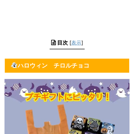
目次
[
表示
]
ハロウィン チロルチョコ