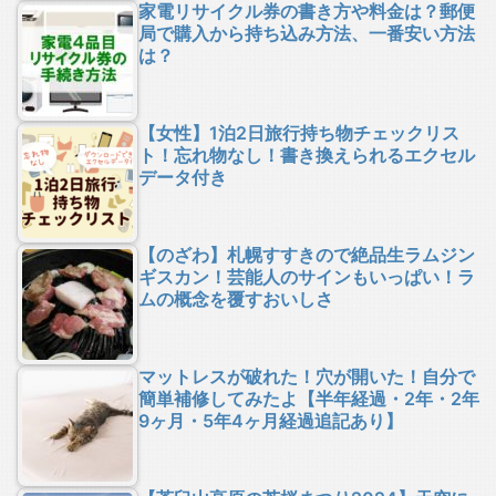
家電リサイクル券の書き方や料金は？郵便
局で購入から持ち込み方法、一番安い方法
は？
【女性】1泊2日旅行持ち物チェックリス
ト！忘れ物なし！書き換えられるエクセル
データ付き
【のざわ】札幌すすきので絶品生ラムジン
ギスカン！芸能人のサインもいっぱい！ラ
ムの概念を覆すおいしさ
マットレスが破れた！穴が開いた！自分で
簡単補修してみたよ【半年経過・2年・2年
9ヶ月・5年4ヶ月経過追記あり】