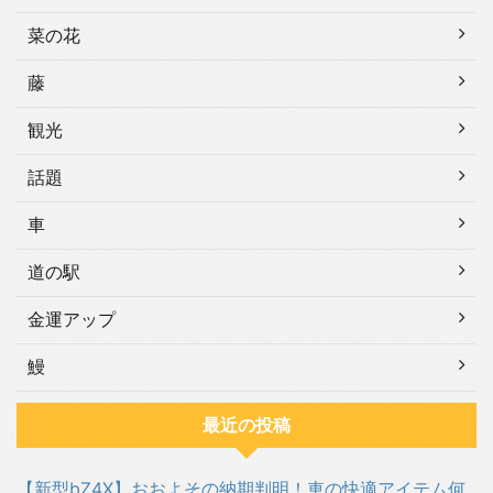
菜の花
藤
観光
話題
車
道の駅
金運アップ
鰻
最近の投稿
【新型bZ4X】おおよその納期判明！車の快適アイテム何