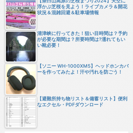
【茶臼山高原の芝桜まつり2024】天空に
浮かぶ芝桜を見よう！ライブカメラ＆開花
状況＆混雑回避＆駐車場情報
清津峡に行ってきた！狙い目時間は？予約
が必要な期間は？所要時間は?濡れてもい
い靴必要！
【ソニー WH-1000XM5】ヘッドホンカバ
ーを作ってみたよ！汗や汚れを防ごう！
【避難所持ち物リスト＆備蓄リスト】便利
なエクセル・PDFダウンロード