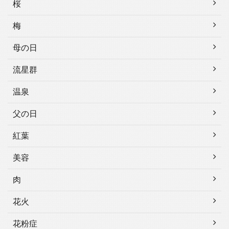
桜
梅
母の日
流星群
温泉
父の日
紅葉
美容
肉
花火
花粉症