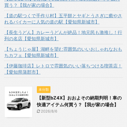
買う？【我が家の場合】
【道の駅つくで手作り村】五平餅とヤギとうさぎに癒やさ
れるバイカーに人気の道の駅【愛知県新城市】
【長生うどん】カレーうどんが絶品！地元民も激推し！行
列の名店【愛知県新城市】
【ちょうじゃ屋】湖畔を望む雰囲気のいいおしゃれなおも
ちカフェ【愛知県新城市】
【伊藤珈琲店】レトロで雰囲気のいい落ちつける喫茶店！
【愛知県蒲郡市】
未分類
【新型bZ4X】おおよその納期判明！車の
快適アイテム何買う？【我が家の場合】
2026/8/6