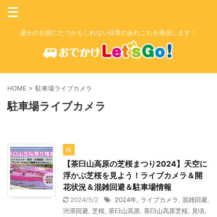
誰かのお役にたつかもしれない日常のあれこれを発信します！
HOME
>
駐車場ライブカメラ
駐車場ライブカメラ
桜
【茶臼山高原の芝桜まつり2024】天空に
浮かぶ芝桜を見よう！ライブカメラ＆開
花状況＆混雑回避＆駐車場情報
2024/5/2
2024年
,
ライブカメラ
,
混雑回避
,
渋滞回避
,
芝桜
,
茶臼山高原
,
茶臼山高原芝桜
,
見頃
,