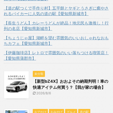
【道の駅つくで手作り村】五平餅とヤギとうさぎに癒やさ
れるバイカーに人気の道の駅【愛知県新城市】
【長生うどん】カレーうどんが絶品！地元民も激推し！行
列の名店【愛知県新城市】
【ちょうじゃ屋】湖畔を望む雰囲気のいいおしゃれなおも
ちカフェ【愛知県新城市】
【伊藤珈琲店】レトロで雰囲気のいい落ちつける喫茶店！
【愛知県蒲郡市】
未分類
【新型bZ4X】おおよその納期判明！車の
快適アイテム何買う？【我が家の場合】
2026/8/6
おでかけ
おみやげ
グルメ
道の駅