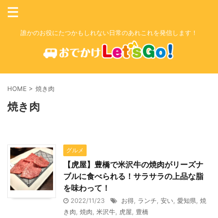
誰かのお役にたつかもしれない日常のあれこれを発信します！
HOME
>
焼き肉
焼き肉
グルメ
【虎屋】豊橋で米沢牛の焼肉がリーズナ
ブルに食べられる！サラサラの上品な脂
を味わって！
2022/11/23
お得
,
ランチ
,
安い
,
愛知県
,
焼
き肉
,
焼肉
,
米沢牛
,
虎屋
,
豊橋