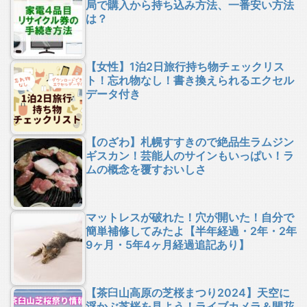
局で購入から持ち込み方法、一番安い方法
は？
【女性】1泊2日旅行持ち物チェックリス
ト！忘れ物なし！書き換えられるエクセル
データ付き
【のざわ】札幌すすきので絶品生ラムジン
ギスカン！芸能人のサインもいっぱい！ラ
ムの概念を覆すおいしさ
マットレスが破れた！穴が開いた！自分で
簡単補修してみたよ【半年経過・2年・2年
9ヶ月・5年4ヶ月経過追記あり】
【茶臼山高原の芝桜まつり2024】天空に
浮かぶ芝桜を見よう！ライブカメラ＆開花