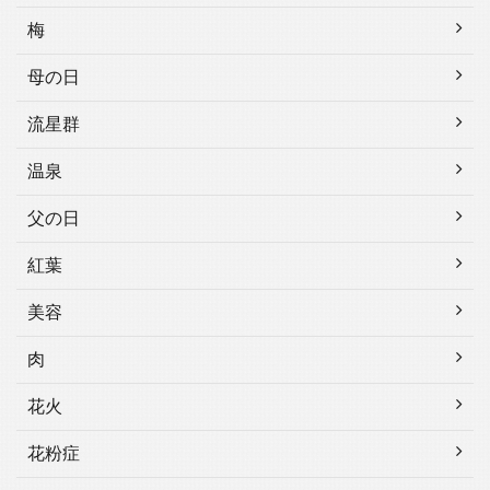
梅
母の日
流星群
温泉
父の日
紅葉
美容
肉
花火
花粉症