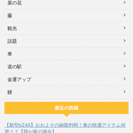
菜の花
藤
観光
話題
車
道の駅
金運アップ
鰻
最近の投稿
【新型bZ4X】おおよその納期判明！車の快適アイテム何
買う？【我が家の場合】