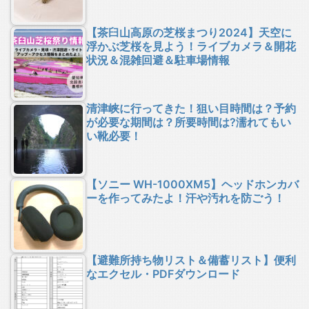
【茶臼山高原の芝桜まつり2024】天空に
浮かぶ芝桜を見よう！ライブカメラ＆開花
状況＆混雑回避＆駐車場情報
清津峡に行ってきた！狙い目時間は？予約
が必要な期間は？所要時間は?濡れてもい
い靴必要！
【ソニー WH-1000XM5】ヘッドホンカバ
ーを作ってみたよ！汗や汚れを防ごう！
【避難所持ち物リスト＆備蓄リスト】便利
なエクセル・PDFダウンロード