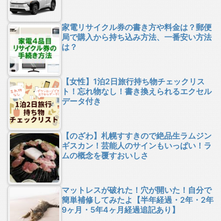
家電リサイクル券の書き方や料金は？郵便
局で購入から持ち込み方法、一番安い方法
は？
【女性】1泊2日旅行持ち物チェックリス
ト！忘れ物なし！書き換えられるエクセル
データ付き
【のざわ】札幌すすきので絶品生ラムジン
ギスカン！芸能人のサインもいっぱい！ラ
ムの概念を覆すおいしさ
マットレスが破れた！穴が開いた！自分で
簡単補修してみたよ【半年経過・2年・2年
9ヶ月・5年4ヶ月経過追記あり】