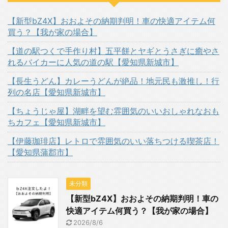
【新型bZ4X】おおよその納期判明！車の快適アイテム何
買う？【我が家の場合】
【道の駅つくで手作り村】五平餅とヤギとうさぎに癒やさ
れるバイカーに人気の道の駅【愛知県新城市】
【長生うどん】カレーうどんが絶品！地元民も激推し！行
列の名店【愛知県新城市】
【ちょうじゃ屋】湖畔を望む雰囲気のいいおしゃれなおも
ちカフェ【愛知県新城市】
【伊藤珈琲店】レトロで雰囲気のいい落ちつける喫茶店！
【愛知県蒲郡市】
未分類
【新型bZ4X】おおよその納期判明！車の
快適アイテム何買う？【我が家の場合】
2026/8/6