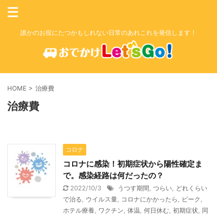
誰かのお役にたつかもしれない日常のあれこれを発信します！
HOME
>
治療費
治療費
コロナ
コロナに感染！初期症状から陽性確定ま
で。感染経路は何だったの？
2022/10/3
うつす期間
,
つらい
,
どれくらい
で治る
,
ウイルス量
,
コロナにかかったら
,
ピーク
,
ホテル療養
,
ワクチン
,
体温
,
何日休む
,
初期症状
,
同