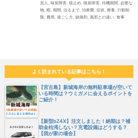
居人
,
味覚障害
,
咳止め
,
嗅覚障害
,
待機期間
,
必要な
物
,
暇
,
期間
,
治るまで
,
治療費
,
症状
,
療養
,
行動制
限
,
費用
,
過ごし方
,
鎮痛剤
,
風邪との違い
,
食事
よく読まれている記事はこちら！
【宮古島】新城海岸の無料駐車場が空いて
いる時間は？ウミガメに会えるポイントを
ご紹介！
【新型bZ4X】注文しました！納期は？補
助金枯渇しない？充電設備はどうする？
【我が家の場合】