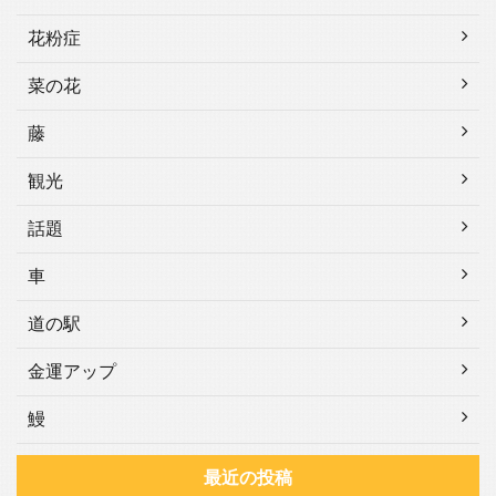
花粉症
菜の花
藤
観光
話題
車
道の駅
金運アップ
鰻
最近の投稿