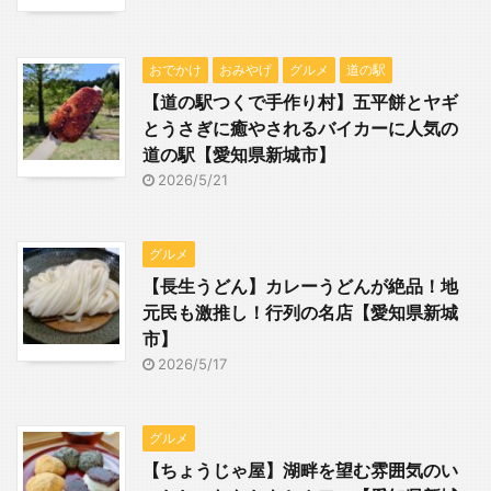
おでかけ
おみやげ
グルメ
道の駅
【道の駅つくで手作り村】五平餅とヤギ
とうさぎに癒やされるバイカーに人気の
道の駅【愛知県新城市】
2026/5/21
グルメ
【長生うどん】カレーうどんが絶品！地
元民も激推し！行列の名店【愛知県新城
市】
2026/5/17
グルメ
【ちょうじゃ屋】湖畔を望む雰囲気のい