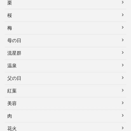
栗
桜
梅
母の日
流星群
温泉
父の日
紅葉
美容
肉
花火