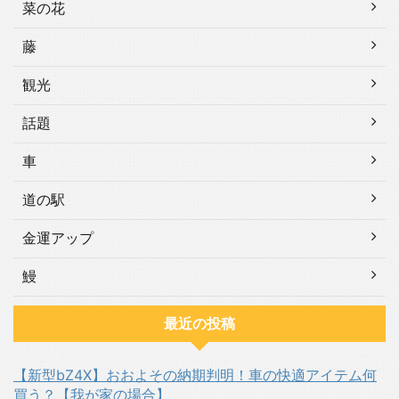
菜の花
藤
観光
話題
車
道の駅
金運アップ
鰻
最近の投稿
【新型bZ4X】おおよその納期判明！車の快適アイテム何
買う？【我が家の場合】