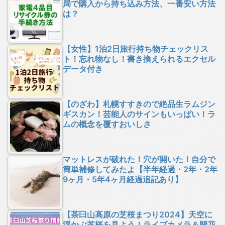
局で購入から持ち込み方法、一番安い方法
は？
【女性】1泊2日旅行持ち物チェックリス
ト！忘れ物なし！書き換えられるエクセル
データ付き
【のざわ】札幌すすきので絶品生ラムジン
ギスカン！芸能人のサインもいっぱい！ラ
ムの概念を覆すおいしさ
マットレスが破れた！穴が開いた！自分で
簡単補修してみたよ【半年経過・2年・2年
9ヶ月・5年4ヶ月経過追記あり】
【茶臼山高原の芝桜まつり2024】天空に
浮かぶ芝桜を見よう！ライブカメラ＆開花