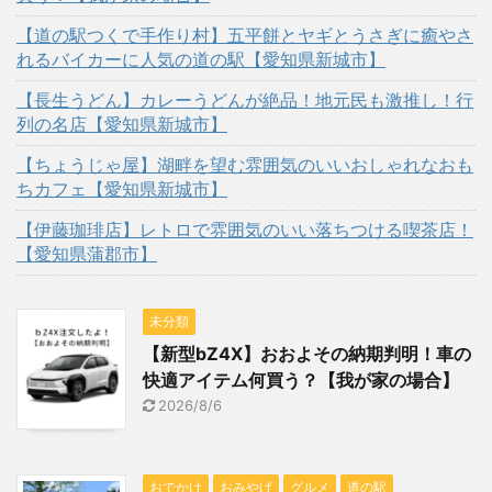
【道の駅つくで手作り村】五平餅とヤギとうさぎに癒やさ
れるバイカーに人気の道の駅【愛知県新城市】
【長生うどん】カレーうどんが絶品！地元民も激推し！行
列の名店【愛知県新城市】
【ちょうじゃ屋】湖畔を望む雰囲気のいいおしゃれなおも
ちカフェ【愛知県新城市】
【伊藤珈琲店】レトロで雰囲気のいい落ちつける喫茶店！
【愛知県蒲郡市】
未分類
【新型bZ4X】おおよその納期判明！車の
快適アイテム何買う？【我が家の場合】
2026/8/6
おでかけ
おみやげ
グルメ
道の駅