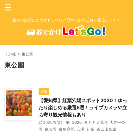
誰かのお役にたつかもしれない日常のあれこれを発信します！
HOME
>
東公園
東公園
紅葉
【愛知県】紅葉穴場スポット2020！ゆっ
たり楽しめる厳選5選！ライブカメラや立
ち寄り観光情報もあり
2020/9/21
2020
,
タカドヤ湿地
,
大井平公
園
,
東公園
,
白鳥庭園
,
穴場
,
紅葉
,
茶臼山高原