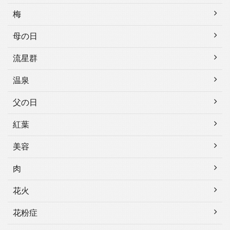
梅
母の日
流星群
温泉
父の日
紅葉
美容
肉
花火
花粉症