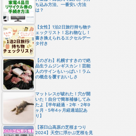
ち込み方法、一番安い方法
は？
【女性】1泊2日旅行持ち物チ
ェックリスト！忘れ物なし！
書き換えられるエクセルデー
タ付き
【のざわ】札幌すすきので絶
品生ラムジンギスカン！芸能
人のサインもいっぱい！ラム
の概念を覆すおいしさ
マットレスが破れた！穴が開
いた！自分で簡単補修してみ
たよ【半年経過・2年・2年9
ヶ月・5年4ヶ月経過追記あ
り】
【茶臼山高原の芝桜まつり
2024】天空に浮かぶ芝桜を見