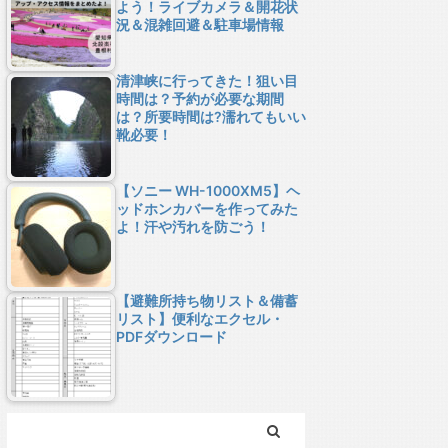
よう！ライブカメラ＆開花状
況＆混雑回避＆駐車場情報
清津峡に行ってきた！狙い目
時間は？予約が必要な期間
は？所要時間は?濡れてもいい
靴必要！
【ソニー WH-1000XM5】ヘ
ッドホンカバーを作ってみた
よ！汗や汚れを防ごう！
【避難所持ち物リスト＆備蓄
リスト】便利なエクセル・
PDFダウンロード