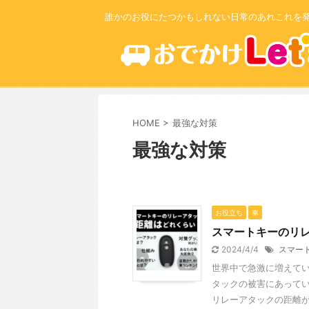
誰かのお役にたつかもしれない日常のあれこれを
HOME
>
最強な対策
最強な対策
お役立ち
車
スマートキーのリ
2024/4/4
スマー
世界中で急激に増えて
タックの被害にあってい
リレーアタックの距離がど