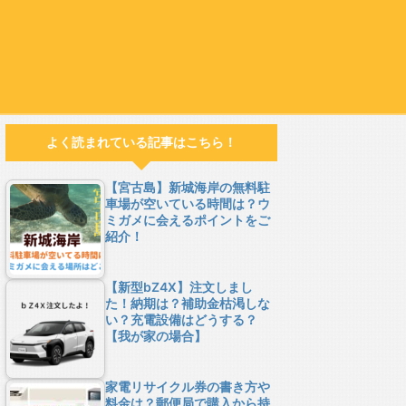
よく読まれている記事はこちら！
【宮古島】新城海岸の無料駐
車場が空いている時間は？ウ
ミガメに会えるポイントをご
紹介！
【新型bZ4X】注文しまし
た！納期は？補助金枯渇しな
い？充電設備はどうする？
【我が家の場合】
家電リサイクル券の書き方や
料金は？郵便局で購入から持