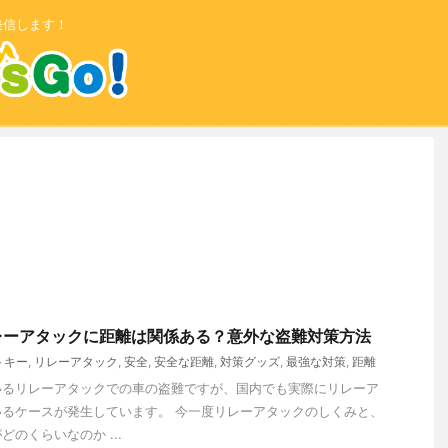
発信します！
レーアタックに距離は関係ある？意外な盗難対策方法
トキー
,
リレーアタック
,
安全
,
安全な距離
,
対策グッズ
,
最強な対策
,
距離
いるリレーアタックでの車の盗難ですが、国内でも実際にリレーア
るケースが発生しています。 今一度リレーアタックのしくみと、
のくらいなのか ...