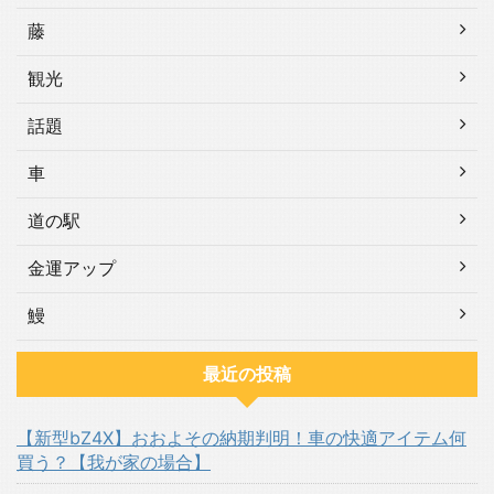
藤
観光
話題
車
道の駅
金運アップ
鰻
最近の投稿
【新型bZ4X】おおよその納期判明！車の快適アイテム何
買う？【我が家の場合】