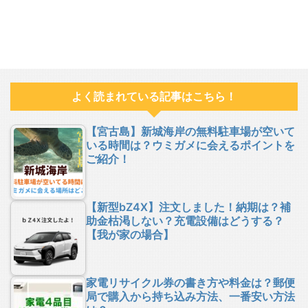
よく読まれている記事はこちら！
【宮古島】新城海岸の無料駐車場が空いて
いる時間は？ウミガメに会えるポイントを
ご紹介！
【新型bZ4X】注文しました！納期は？補
助金枯渇しない？充電設備はどうする？
【我が家の場合】
家電リサイクル券の書き方や料金は？郵便
局で購入から持ち込み方法、一番安い方法