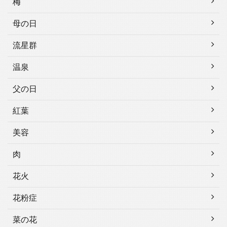
梅
母の日
流星群
温泉
父の日
紅葉
美容
肉
花火
花粉症
菜の花