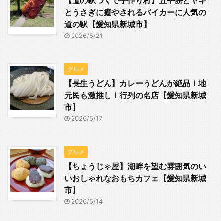
【道の駅つくで手作り村】五平餅とヤギ
とうさぎに癒やされるバイカーに人気の
道の駅【愛知県新城市】
2026/5/21
グルメ
【長生うどん】カレーうどんが絶品！地
元民も激推し！行列の名店【愛知県新城
市】
2026/5/17
グルメ
【ちょうじゃ屋】湖畔を望む雰囲気のい
いおしゃれなおもちカフェ【愛知県新城
市】
2026/5/14