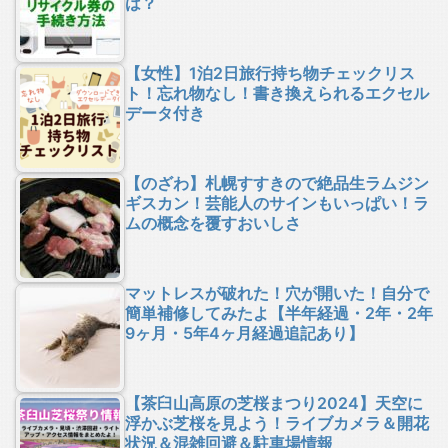
は？
【女性】1泊2日旅行持ち物チェックリス
ト！忘れ物なし！書き換えられるエクセル
データ付き
【のざわ】札幌すすきので絶品生ラムジン
ギスカン！芸能人のサインもいっぱい！ラ
ムの概念を覆すおいしさ
マットレスが破れた！穴が開いた！自分で
簡単補修してみたよ【半年経過・2年・2年
9ヶ月・5年4ヶ月経過追記あり】
【茶臼山高原の芝桜まつり2024】天空に
浮かぶ芝桜を見よう！ライブカメラ＆開花
状況＆混雑回避＆駐車場情報