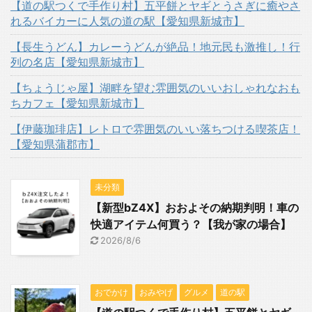
【道の駅つくで手作り村】五平餅とヤギとうさぎに癒やさ
れるバイカーに人気の道の駅【愛知県新城市】
【長生うどん】カレーうどんが絶品！地元民も激推し！行
列の名店【愛知県新城市】
【ちょうじゃ屋】湖畔を望む雰囲気のいいおしゃれなおも
ちカフェ【愛知県新城市】
【伊藤珈琲店】レトロで雰囲気のいい落ちつける喫茶店！
【愛知県蒲郡市】
未分類
【新型bZ4X】おおよその納期判明！車の
快適アイテム何買う？【我が家の場合】
2026/8/6
おでかけ
おみやげ
グルメ
道の駅