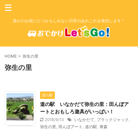
誰かのお役にたつかもしれない日常のあれこれを発信します！
HOME
>
弥生の里
弥生の里
道の駅
道の駅 いなかだて弥生の里：田んぼア
ートとおもしろ遊具がいっぱい！
2018/9/13
いなかだて
,
ブラックジャック
,
弥生の里
,
田んぼアート
,
道の駅
,
青森