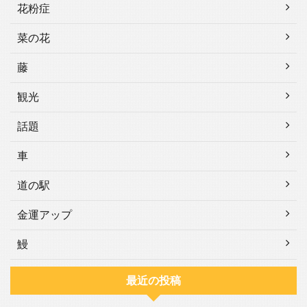
花粉症
菜の花
藤
観光
話題
車
道の駅
金運アップ
鰻
最近の投稿