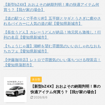
【新型bZ4X】おおよその納期判明！車の快適アイテム何
買う？【我が家の場合】
【道の駅つくで手作り村】五平餅とヤギとうさぎに癒やさ
れるバイカーに人気の道の駅【愛知県新城市】
【長生うどん】カレーうどんが絶品！地元民も激推し！行
列の名店【愛知県新城市】
【ちょうじゃ屋】湖畔を望む雰囲気のいいおしゃれなおも
ちカフェ【愛知県新城市】
【伊藤珈琲店】レトロで雰囲気のいい落ちつける喫茶店！
【愛知県蒲郡市】
未分類
【新型bZ4X】おおよその納期判明！車の
快適アイテム何買う？【我が家の場合】
2026/8/6