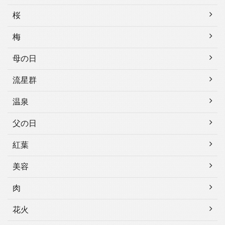
桜
梅
母の日
流星群
温泉
父の日
紅葉
美容
肉
花火