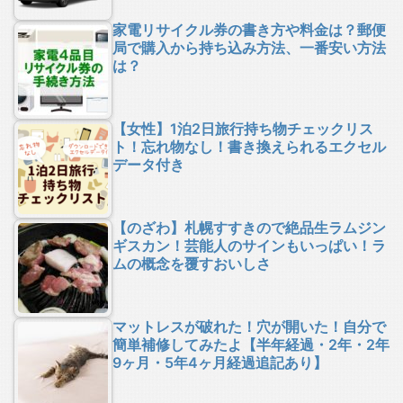
家電リサイクル券の書き方や料金は？郵便
局で購入から持ち込み方法、一番安い方法
は？
【女性】1泊2日旅行持ち物チェックリス
ト！忘れ物なし！書き換えられるエクセル
データ付き
【のざわ】札幌すすきので絶品生ラムジン
ギスカン！芸能人のサインもいっぱい！ラ
ムの概念を覆すおいしさ
マットレスが破れた！穴が開いた！自分で
簡単補修してみたよ【半年経過・2年・2年
9ヶ月・5年4ヶ月経過追記あり】