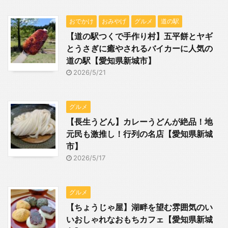
おでかけ
おみやげ
グルメ
道の駅
【道の駅つくで手作り村】五平餅とヤギ
とうさぎに癒やされるバイカーに人気の
道の駅【愛知県新城市】
2026/5/21
グルメ
【長生うどん】カレーうどんが絶品！地
元民も激推し！行列の名店【愛知県新城
市】
2026/5/17
グルメ
【ちょうじゃ屋】湖畔を望む雰囲気のい
いおしゃれなおもちカフェ【愛知県新城