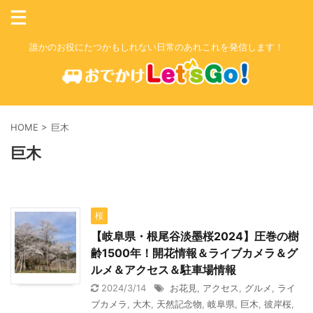
誰かのお役にたつかもしれない日常のあれこれを発信します！
HOME
>
巨木
巨木
桜
【岐阜県・根尾谷淡墨桜2024】圧巻の樹
齢1500年！開花情報＆ライブカメラ＆グ
ルメ＆アクセス＆駐車場情報
2024/3/14
お花見
,
アクセス
,
グルメ
,
ライ
ブカメラ
,
大木
,
天然記念物
,
岐阜県
,
巨木
,
彼岸桜
,