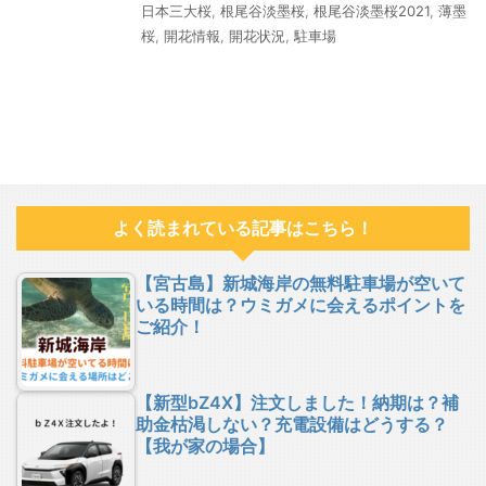
日本三大桜
,
根尾谷淡墨桜
,
根尾谷淡墨桜2021
,
薄墨
桜
,
開花情報
,
開花状況
,
駐車場
よく読まれている記事はこちら！
【宮古島】新城海岸の無料駐車場が空いて
いる時間は？ウミガメに会えるポイントを
ご紹介！
【新型bZ4X】注文しました！納期は？補
助金枯渇しない？充電設備はどうする？
【我が家の場合】