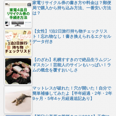
家電リサイクル券の書き方や料金は？郵便
局で購入から持ち込み方法、一番安い方法
は？
【女性】1泊2日旅行持ち物チェックリス
ト！忘れ物なし！書き換えられるエクセル
データ付き
【のざわ】札幌すすきので絶品生ラムジン
ギスカン！芸能人のサインもいっぱい！ラ
ムの概念を覆すおいしさ
マットレスが破れた！穴が開いた！自分で
簡単補修してみたよ【半年経過・2年・2年
9ヶ月・5年4ヶ月経過追記あり】