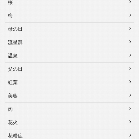
桜
梅
母の日
流星群
温泉
父の日
紅葉
美容
肉
花火
花粉症