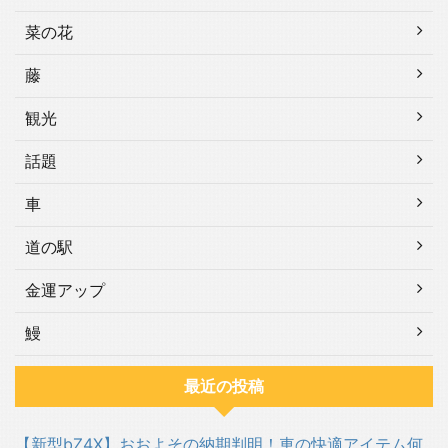
菜の花
藤
観光
話題
車
道の駅
金運アップ
鰻
最近の投稿
【新型bZ4X】おおよその納期判明！車の快適アイテム何