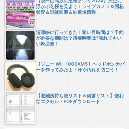
【茶臼山高原の芝桜まつり2024】天空に
浮かぶ芝桜を見よう！ライブカメラ＆開花
状況＆混雑回避＆駐車場情報
清津峡に行ってきた！狙い目時間は？予約
が必要な期間は？所要時間は?濡れてもい
い靴必要！
【ソニー WH-1000XM5】ヘッドホンカバ
ーを作ってみたよ！汗や汚れを防ごう！
【避難所持ち物リスト＆備蓄リスト】便利
なエクセル・PDFダウンロード