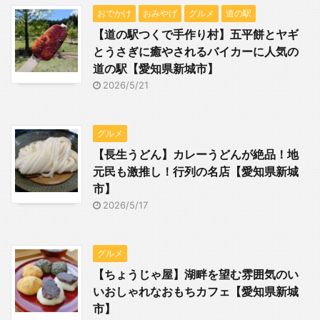
おでかけ
おみやげ
グルメ
道の駅
【道の駅つくで手作り村】五平餅とヤギ
とうさぎに癒やされるバイカーに人気の
道の駅【愛知県新城市】
2026/5/21
グルメ
【長生うどん】カレーうどんが絶品！地
元民も激推し！行列の名店【愛知県新城
市】
2026/5/17
グルメ
【ちょうじゃ屋】湖畔を望む雰囲気のい
いおしゃれなおもちカフェ【愛知県新城
市】