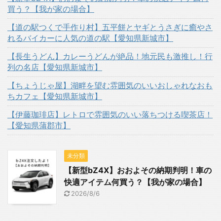
買う？【我が家の場合】
【道の駅つくで手作り村】五平餅とヤギとうさぎに癒やさ
れるバイカーに人気の道の駅【愛知県新城市】
【長生うどん】カレーうどんが絶品！地元民も激推し！行
列の名店【愛知県新城市】
【ちょうじゃ屋】湖畔を望む雰囲気のいいおしゃれなおも
ちカフェ【愛知県新城市】
【伊藤珈琲店】レトロで雰囲気のいい落ちつける喫茶店！
【愛知県蒲郡市】
未分類
【新型bZ4X】おおよその納期判明！車の
快適アイテム何買う？【我が家の場合】
2026/8/6