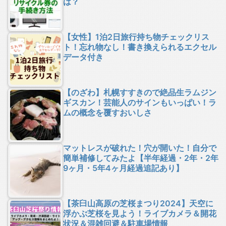
は？
【女性】1泊2日旅行持ち物チェックリス
ト！忘れ物なし！書き換えられるエクセル
データ付き
【のざわ】札幌すすきので絶品生ラムジン
ギスカン！芸能人のサインもいっぱい！ラ
ムの概念を覆すおいしさ
マットレスが破れた！穴が開いた！自分で
簡単補修してみたよ【半年経過・2年・2年
9ヶ月・5年4ヶ月経過追記あり】
【茶臼山高原の芝桜まつり2024】天空に
浮かぶ芝桜を見よう！ライブカメラ＆開花
状況＆混雑回避＆駐車場情報