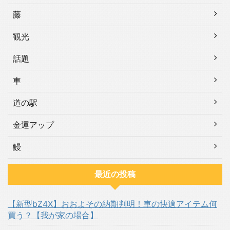
藤
観光
話題
車
道の駅
金運アップ
鰻
最近の投稿
【新型bZ4X】おおよその納期判明！車の快適アイテム何
買う？【我が家の場合】