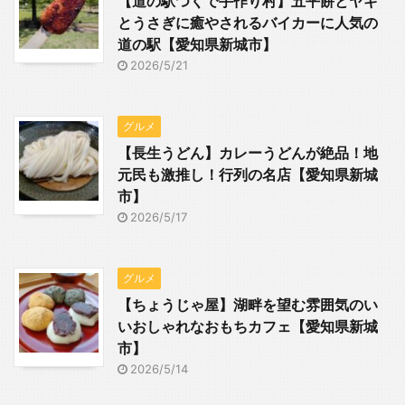
【道の駅つくで手作り村】五平餅とヤギ
とうさぎに癒やされるバイカーに人気の
道の駅【愛知県新城市】
2026/5/21
グルメ
【長生うどん】カレーうどんが絶品！地
元民も激推し！行列の名店【愛知県新城
市】
2026/5/17
グルメ
【ちょうじゃ屋】湖畔を望む雰囲気のい
いおしゃれなおもちカフェ【愛知県新城
市】
2026/5/14