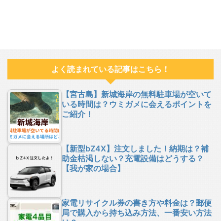
よく読まれている記事はこちら！
【宮古島】新城海岸の無料駐車場が空いて
いる時間は？ウミガメに会えるポイントを
ご紹介！
【新型bZ4X】注文しました！納期は？補
助金枯渇しない？充電設備はどうする？
【我が家の場合】
家電リサイクル券の書き方や料金は？郵便
局で購入から持ち込み方法、一番安い方法