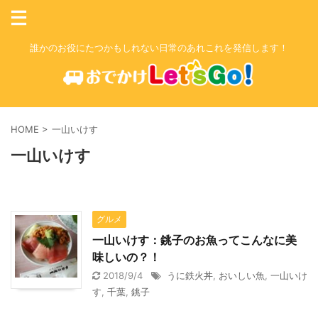
誰かのお役にたつかもしれない日常のあれこれを発信します！
HOME
>
一山いけす
一山いけす
グルメ
一山いけす：銚子のお魚ってこんなに美
味しいの？！
2018/9/4
うに鉄火丼
,
おいしい魚
,
一山いけ
す
,
千葉
,
銚子