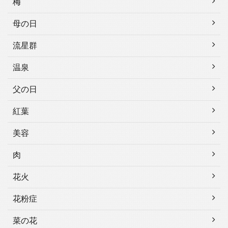
梅
母の日
流星群
温泉
父の日
紅葉
美容
肉
花火
花粉症
菜の花