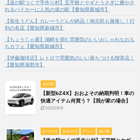
【道の駅つくで手作り村】五平餅とヤギとうさぎに癒やさ
れるバイカーに人気の道の駅【愛知県新城市】
【長生うどん】カレーうどんが絶品！地元民も激推し！行
列の名店【愛知県新城市】
【ちょうじゃ屋】湖畔を望む雰囲気のいいおしゃれなおも
ちカフェ【愛知県新城市】
【伊藤珈琲店】レトロで雰囲気のいい落ちつける喫茶店！
【愛知県蒲郡市】
未分類
【新型bZ4X】おおよその納期判明！車の
快適アイテム何買う？【我が家の場合】
2026/8/6
おでかけ
おみやげ
グルメ
道の駅