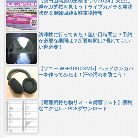
【茶臼山高原の芝桜まつり2024】天空に
浮かぶ芝桜を見よう！ライブカメラ＆開花
状況＆混雑回避＆駐車場情報
清津峡に行ってきた！狙い目時間は？予約
が必要な期間は？所要時間は?濡れてもい
い靴必要！
【ソニー WH-1000XM5】ヘッドホンカバ
ーを作ってみたよ！汗や汚れを防ごう！
【避難所持ち物リスト＆備蓄リスト】便利
なエクセル・PDFダウンロード