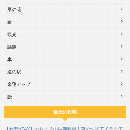
菜の花
藤
観光
話題
車
道の駅
金運アップ
鰻
最近の投稿
【新型bZ4X】おおよその納期判明！車の快適アイテム何