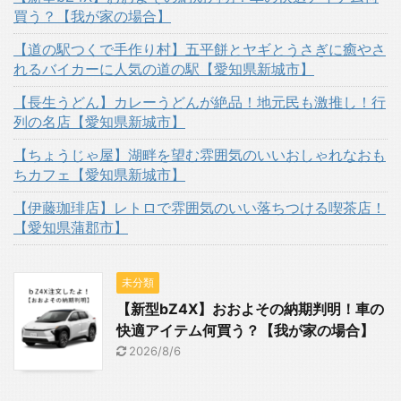
買う？【我が家の場合】
【道の駅つくで手作り村】五平餅とヤギとうさぎに癒やさ
れるバイカーに人気の道の駅【愛知県新城市】
【長生うどん】カレーうどんが絶品！地元民も激推し！行
列の名店【愛知県新城市】
【ちょうじゃ屋】湖畔を望む雰囲気のいいおしゃれなおも
ちカフェ【愛知県新城市】
【伊藤珈琲店】レトロで雰囲気のいい落ちつける喫茶店！
【愛知県蒲郡市】
未分類
【新型bZ4X】おおよその納期判明！車の
快適アイテム何買う？【我が家の場合】
2026/8/6