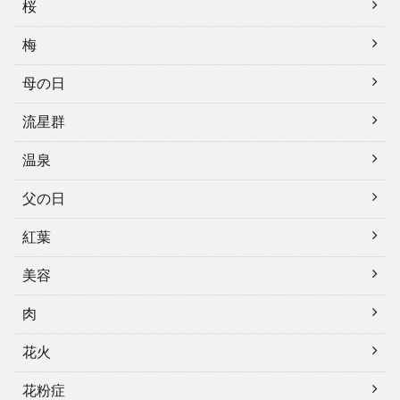
桜
梅
母の日
流星群
温泉
父の日
紅葉
美容
肉
花火
花粉症