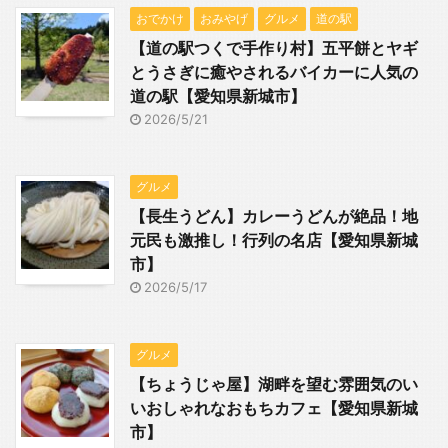
おでかけ
おみやげ
グルメ
道の駅
【道の駅つくで手作り村】五平餅とヤギ
とうさぎに癒やされるバイカーに人気の
道の駅【愛知県新城市】
2026/5/21
グルメ
【長生うどん】カレーうどんが絶品！地
元民も激推し！行列の名店【愛知県新城
市】
2026/5/17
グルメ
【ちょうじゃ屋】湖畔を望む雰囲気のい
いおしゃれなおもちカフェ【愛知県新城
市】