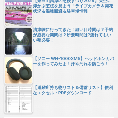
【茶臼山高原の芝桜まつり2024】天空に
浮かぶ芝桜を見よう！ライブカメラ＆開花
状況＆混雑回避＆駐車場情報
清津峡に行ってきた！狙い目時間は？予約
が必要な期間は？所要時間は?濡れてもい
い靴必要！
【ソニー WH-1000XM5】ヘッドホンカバ
ーを作ってみたよ！汗や汚れを防ごう！
【避難所持ち物リスト＆備蓄リスト】便利
なエクセル・PDFダウンロード