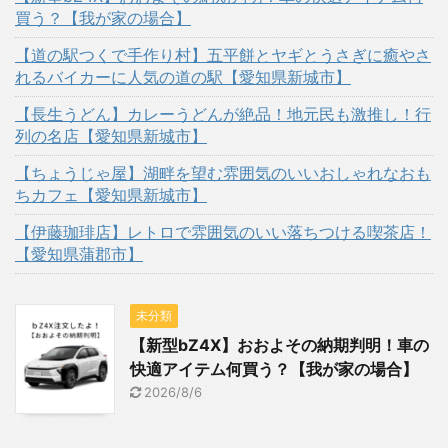
買う？【我が家の場合】
【道の駅つくで手作り村】五平餅とヤギとうさぎに癒やさ
れるバイカーに人気の道の駅【愛知県新城市】
【長生うどん】カレーうどんが絶品！地元民も激推し！行
列の名店【愛知県新城市】
【ちょうじゃ屋】湖畔を望む雰囲気のいいおしゃれなおも
ちカフェ【愛知県新城市】
【伊藤珈琲店】レトロで雰囲気のいい落ちつける喫茶店！
【愛知県蒲郡市】
未分類
【新型bZ4X】おおよその納期判明！車の
快適アイテム何買う？【我が家の場合】
2026/8/6