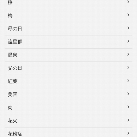
桜
梅
母の日
流星群
温泉
父の日
紅葉
美容
肉
花火
花粉症