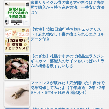
家電リサイクル券の書き方や料金は？郵便
局で購入から持ち込み方法、一番安い方法
は？
【女性】1泊2日旅行持ち物チェックリス
ト！忘れ物なし！書き換えられるエクセル
データ付き
【のざわ】札幌すすきので絶品生ラムジン
ギスカン！芸能人のサインもいっぱい！ラ
ムの概念を覆すおいしさ
マットレスが破れた！穴が開いた！自分で
簡単補修してみたよ【半年経過・2年・2年
9ヶ月・5年4ヶ月経過追記あり】