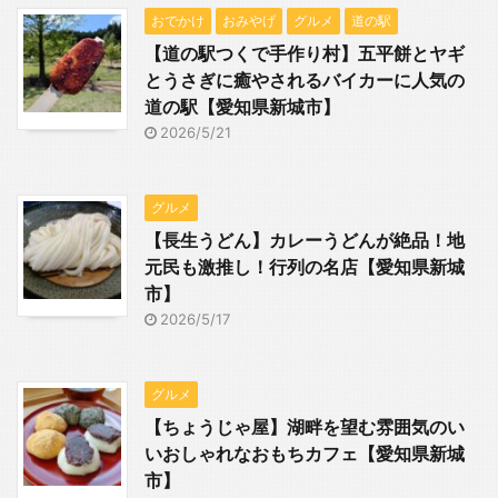
おでかけ
おみやげ
グルメ
道の駅
【道の駅つくで手作り村】五平餅とヤギ
とうさぎに癒やされるバイカーに人気の
道の駅【愛知県新城市】
2026/5/21
グルメ
【長生うどん】カレーうどんが絶品！地
元民も激推し！行列の名店【愛知県新城
市】
2026/5/17
グルメ
【ちょうじゃ屋】湖畔を望む雰囲気のい
いおしゃれなおもちカフェ【愛知県新城
市】