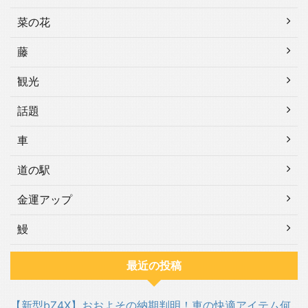
菜の花
藤
観光
話題
車
道の駅
金運アップ
鰻
最近の投稿
【新型bZ4X】おおよその納期判明！車の快適アイテム何