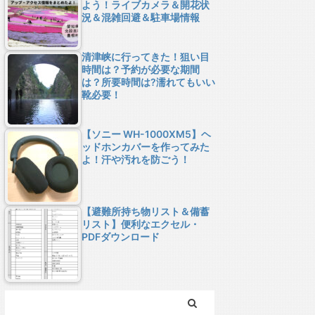
よう！ライブカメラ＆開花状
況＆混雑回避＆駐車場情報
清津峡に行ってきた！狙い目
時間は？予約が必要な期間
は？所要時間は?濡れてもいい
靴必要！
【ソニー WH-1000XM5】ヘ
ッドホンカバーを作ってみた
よ！汗や汚れを防ごう！
【避難所持ち物リスト＆備蓄
リスト】便利なエクセル・
PDFダウンロード