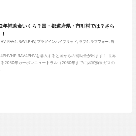
022年補助金いくら？国・都道府県・市町村では？さら
も！
PHV
,
RAV4
,
RAV4PHV
,
プラグインハイブリッド
,
ラブ4
,
ラブフォー
,
自
4PHVHP RAV4PHVを購入すると国からの補助金が出ます！ 世界
る2050年カーボンニュートラル（2050年までに温室効果ガスの
.