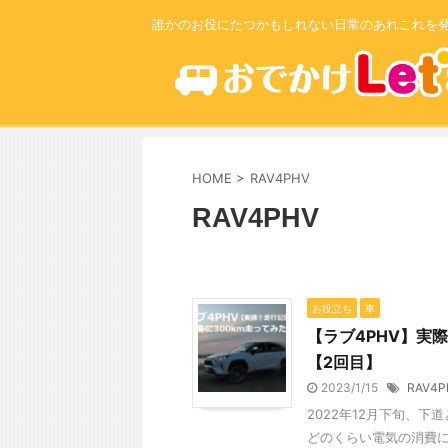
誰かのお役にたつかもしれない日常のあれこれを
HOME
>
RAV4PHV
RAV4PHV
お役立ち
車
【ラブ4PHV】実
【2回目】
2023/1/15
RAV4P
2022年12月下旬、下
どのくらい電気の消費に