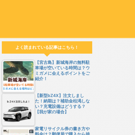
よく読まれている記事はこちら！
【宮古島】新城海岸の無料駐
車場が空いている時間は？ウ
ミガメに会えるポイントをご
紹介！
【新型bZ4X】注文しまし
た！納期は？補助金枯渇しな
い？充電設備はどうする？
【我が家の場合】
家電リサイクル券の書き方や
料金は？郵便局で購入から持