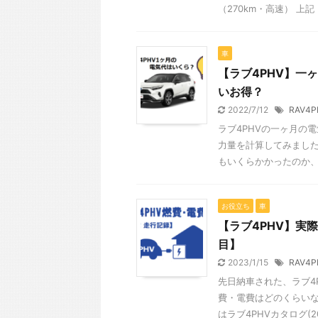
（270km・高速） 上記 .
車
【ラブ4PHV】一
いお得？
2022/7/12
RAV4P
ラブ4PHVの一ヶ月の
力量を計算してみまし
もいくらかかったのか、燃
お役立ち
車
【ラブ4PHV】実
目】
2023/1/15
RAV4P
先日納車された、ラブ4
費・電費はどのくらいな
はラブ4PHVカタログ(20 