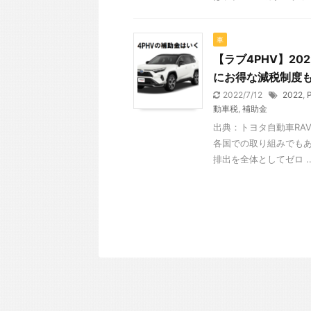
車
【ラブ4PHV】2
にお得な減税制度
2022/7/12
2022
,
動車税
,
補助金
出典：トヨタ自動車RAV
各国での取り組みでもあ
排出を全体としてゼロ ..