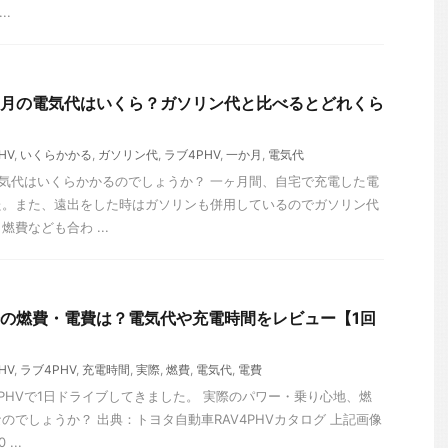
..
ヶ月の電気代はいくら？ガソリン代と比べるとどれくら
HV
,
いくらかかる
,
ガソリン代
,
ラブ4PHV
,
一か月
,
電気代
電気代はいくらかかるのでしょうか？ 一ヶ月間、自宅で充電した電
た。また、遠出をした時はガソリンも併用しているのでガソリン代
費なども合わ ...
際の燃費・電費は？電気代や充電時間をレビュー【1回
HV
,
ラブ4PHV
,
充電時間
,
実際
,
燃費
,
電気代
,
電費
PHVで1日ドライブしてきました。 実際のパワー・乗り心地、燃
のでしょうか？ 出典：トヨタ自動車RAV4PHVカタログ 上記画像
...