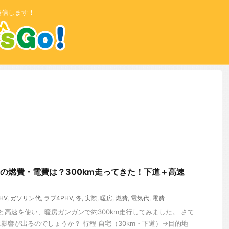
発信します！
際の燃費・電費は？300km走ってきた！下道＋高速
HV
,
ガソリン代
,
ラブ4PHV
,
冬
,
実際
,
暖房
,
燃費
,
電気代
,
電費
道と高速を使い、暖房ガンガンで約300km走行してみました。 さて
影響が出るのでしょうか？ 行程 自宅（30km・下道）→目的地