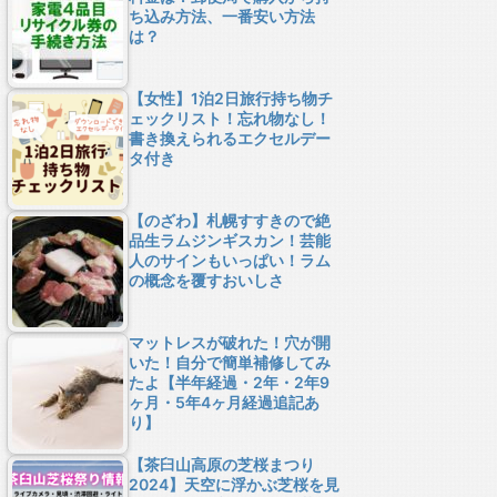
ち込み方法、一番安い方法
は？
【女性】1泊2日旅行持ち物チ
ェックリスト！忘れ物なし！
書き換えられるエクセルデー
タ付き
【のざわ】札幌すすきので絶
品生ラムジンギスカン！芸能
人のサインもいっぱい！ラム
の概念を覆すおいしさ
マットレスが破れた！穴が開
いた！自分で簡単補修してみ
たよ【半年経過・2年・2年9
ヶ月・5年4ヶ月経過追記あ
り】
【茶臼山高原の芝桜まつり
2024】天空に浮かぶ芝桜を見