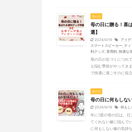
母の日
母の日に贈る！喜ば
選】
2024/4/19
アイデ
スマートスピーカー
,
ティ
利グッズ
,
実用的
,
快適な
母の日が近づくにつれ
も悩む季節がやってきま
で快適に過ごすのに役立つ
母の日
母の日に何もしな
2024/4/19
何もし
年に1度の母の日は、日
てくれない嫁に悩んでい
に何もしない嫁の気持ちを