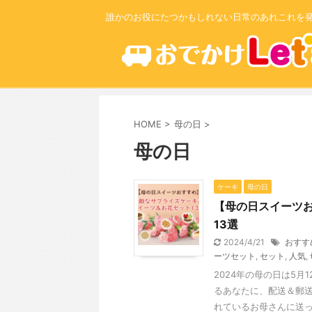
誰かのお役にたつかもしれない日常のあれこれを
HOME
>
母の日
>
母の日
ケーキ
母の日
【母の日スイーツお
13選
2024/4/21
おすす
ーツセット
,
セット
,
人気
,
2024年の母の日は5
るあなたに、配送＆郵送
れているお母さんに送って