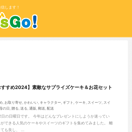
発信します！
すすめ2024】素敵なサプライズケーキ＆お花セット
め
,
お取り寄せ
,
かわいい
,
キャラクター
,
ギフト
,
ケーキ
,
スイーツ
,
スイ
母の日
,
贈る
,
送る
,
通販
,
郵送
,
配送
月12日の日曜日です。 今年はどんなプレゼントにしようか迷ってい
ができる人気のケーキやスイーツのギフトを集めてみました。 離
も良し、 ...