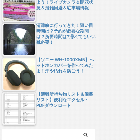
よう！ライブカメラ＆開花状
況＆混雑回避＆駐車場情報
清津峡に行ってきた！狙い目
時間は？予約が必要な期間
は？所要時間は?濡れてもいい
靴必要！
【ソニー WH-1000XM5】ヘ
ッドホンカバーを作ってみた
よ！汗や汚れを防ごう！
【避難所持ち物リスト＆備蓄
リスト】便利なエクセル・
PDFダウンロード