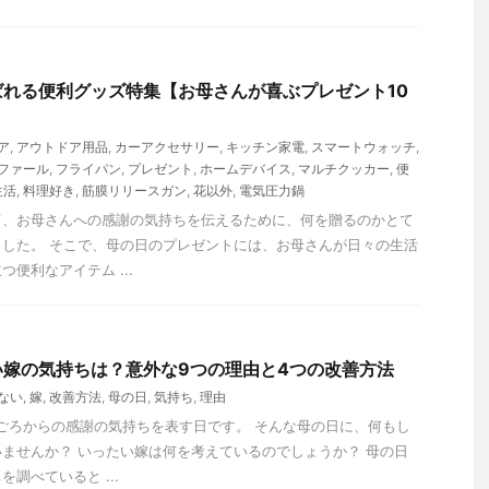
れる便利グッズ特集【お母さんが喜ぶプレゼント10
ア
,
アウトドア用品
,
カーアクセサリー
,
キッチン家電
,
スマートウォッチ
,
ファール
,
フライパン
,
プレゼント
,
ホームデバイス
,
マルチクッカー
,
便
生活
,
料理好き
,
筋膜リリースガン
,
花以外
,
電気圧力鍋
て、お母さんへの感謝の気持ちを伝えるために、何を贈るのかとて
した。 そこで、母の日のプレゼントには、お母さんが日々の生活
便利なアイテム ...
い嫁の気持ちは？意外な9つの理由と4つの改善方法
ない
,
嫁
,
改善方法
,
母の日
,
気持ち
,
理由
ごろからの感謝の気持ちを表す日です。 そんな母の日に、何もし
ませんか？ いったい嫁は何を考えているのでしょうか？ 母の日
調べていると ...