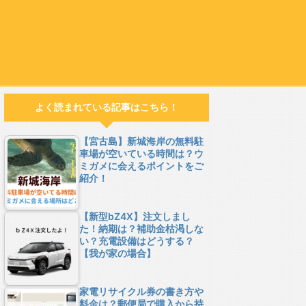
よく読まれている記事はこちら！
【宮古島】新城海岸の無料駐
車場が空いている時間は？ウ
ミガメに会えるポイントをご
紹介！
【新型bZ4X】注文しまし
た！納期は？補助金枯渇しな
い？充電設備はどうする？
【我が家の場合】
家電リサイクル券の書き方や
料金は？郵便局で購入から持