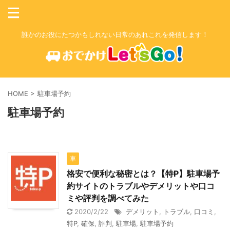
誰かのお役にたつかもしれない日常のあれこれを発信します！
HOME
>
駐車場予約
駐車場予約
車
格安で便利な秘密とは？【特P】駐車場予
約サイトのトラブルやデメリットや口コ
ミや評判を調べてみた
2020/2/22
デメリット
,
トラブル
,
口コミ
,
特P
,
確保
,
評判
,
駐車場
,
駐車場予約