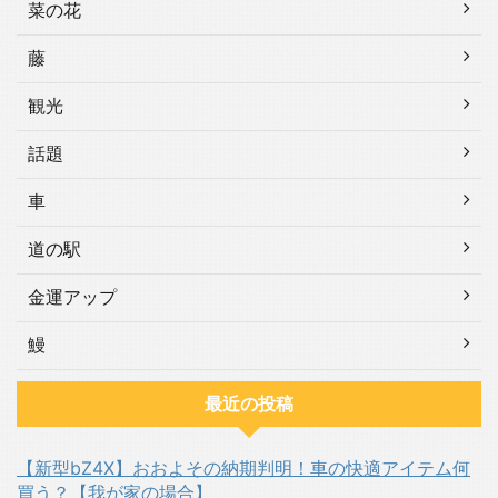
菜の花
藤
観光
話題
車
道の駅
金運アップ
鰻
最近の投稿
【新型bZ4X】おおよその納期判明！車の快適アイテム何
買う？【我が家の場合】