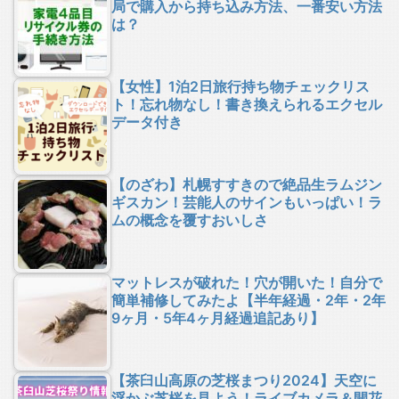
局で購入から持ち込み方法、一番安い方法
は？
【女性】1泊2日旅行持ち物チェックリス
ト！忘れ物なし！書き換えられるエクセル
データ付き
【のざわ】札幌すすきので絶品生ラムジン
ギスカン！芸能人のサインもいっぱい！ラ
ムの概念を覆すおいしさ
マットレスが破れた！穴が開いた！自分で
簡単補修してみたよ【半年経過・2年・2年
9ヶ月・5年4ヶ月経過追記あり】
【茶臼山高原の芝桜まつり2024】天空に
浮かぶ芝桜を見よう！ライブカメラ＆開花