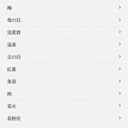
梅
母の日
流星群
温泉
父の日
紅葉
美容
肉
花火
花粉症