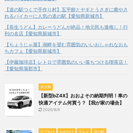
【道の駅つくで手作り村】五平餅とヤギとうさぎに癒やさ
れるバイカーに人気の道の駅【愛知県新城市】
【長生うどん】カレーうどんが絶品！地元民も激推し！行
列の名店【愛知県新城市】
【ちょうじゃ屋】湖畔を望む雰囲気のいいおしゃれなおも
ちカフェ【愛知県新城市】
【伊藤珈琲店】レトロで雰囲気のいい落ちつける喫茶店！
【愛知県蒲郡市】
未分類
【新型bZ4X】おおよその納期判明！車の
快適アイテム何買う？【我が家の場合】
2026/8/6
おでかけ
おみやげ
グルメ
道の駅