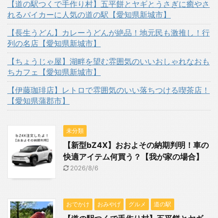
【道の駅つくで手作り村】五平餅とヤギとうさぎに癒やさ
れるバイカーに人気の道の駅【愛知県新城市】
【長生うどん】カレーうどんが絶品！地元民も激推し！行
列の名店【愛知県新城市】
【ちょうじゃ屋】湖畔を望む雰囲気のいいおしゃれなおも
ちカフェ【愛知県新城市】
【伊藤珈琲店】レトロで雰囲気のいい落ちつける喫茶店！
【愛知県蒲郡市】
未分類
【新型bZ4X】おおよその納期判明！車の
快適アイテム何買う？【我が家の場合】
2026/8/6
おでかけ
おみやげ
グルメ
道の駅