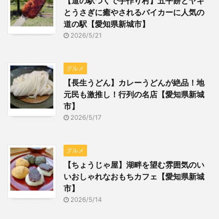
【道の駅つくで手作り村】五平餅とヤギ
とうさぎに癒やされるバイカーに人気の
道の駅【愛知県新城市】
2026/5/21
グルメ
【長生うどん】カレーうどんが絶品！地
元民も激推し！行列の名店【愛知県新城
市】
2026/5/17
グルメ
【ちょうじゃ屋】湖畔を望む雰囲気のい
いおしゃれなおもちカフェ【愛知県新城
市】
2026/5/14