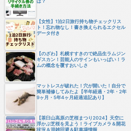
は？
【女性】1泊2日旅行持ち物チェックリス
ト！忘れ物なし！書き換えられるエクセル
データ付き
【のざわ】札幌すすきので絶品生ラムジン
ギスカン！芸能人のサインもいっぱい！ラ
ムの概念を覆すおいしさ
マットレスが破れた！穴が開いた！自分で
簡単補修してみたよ【半年経過・2年・2年
9ヶ月・5年4ヶ月経過追記あり】
【茶臼山高原の芝桜まつり2024】天空に
浮かぶ芝桜を見よう！ライブカメラ＆開花
状況＆混雑回避＆駐車場情報