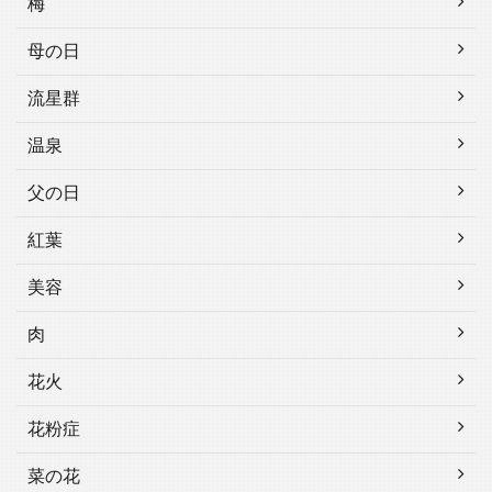
梅
母の日
流星群
温泉
父の日
紅葉
美容
肉
花火
花粉症
菜の花