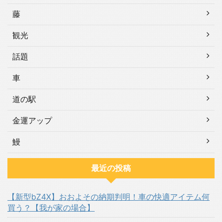
藤
観光
話題
車
道の駅
金運アップ
鰻
最近の投稿
【新型bZ4X】おおよその納期判明！車の快適アイテム何
買う？【我が家の場合】