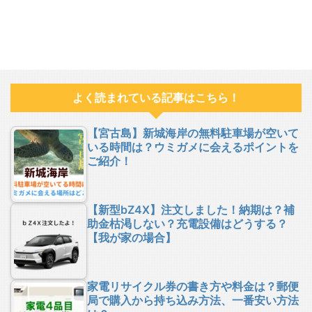
よく読まれている記事はこちら！
【宮古島】新城海岸の無料駐車場が空いて
いる時間は？ウミガメに会えるポイントを
ご紹介！
【新型bZ4X】注文しました！納期は？補
助金枯渇しない？充電設備はどうする？
【我が家の場合】
家電リサイクル券の書き方や料金は？郵便
局で購入から持ち込み方法、一番安い方法