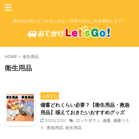
誰かのお役にたつかもしれない日常のあれこれを発信します！
HOME
>
衛生用品
衛生用品
お役立ち
備蓄どれくらい必要？【衛生用品・救急
用品】揃えておきたいおすすめグッズ
2020/3/26
ロックダウン
,
備蓄
,
備蓄リス
ト
,
救急用品
,
衛生用品