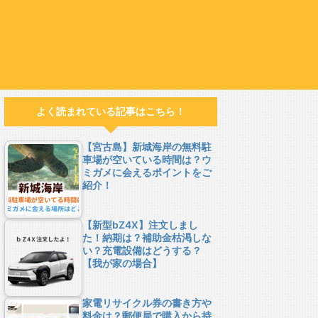
よく読まれている記事はこちら！
【宮古島】新城海岸の無料駐
車場が空いている時間は？ウ
ミガメに会えるポイントをご
紹介！
【新型bZ4X】注文しまし
た！納期は？補助金枯渇しな
い？充電設備はどうする？
【我が家の場合】
家電リサイクル券の書き方や
料金は？郵便局で購入から持