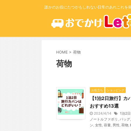
誰かのお役にたつかもしれない日常のあれこれを
HOME
>
荷物
荷物
お役立ち
ショッピング
【1泊2日旅行】カ
おすすめ13選
2024/4/14
1泊2日
ノートルファボリ
,
バッグ
ン
,
女性
,
容量
,
男性
,
荷物
,