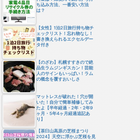
ち込み方法、一番安い方法
は？
【女性】1泊2日旅行持ち物チ
ェックリスト！忘れ物なし！
書き換えられるエクセルデー
タ付き
【のざわ】札幌すすきので絶
品生ラムジンギスカン！芸能
人のサインもいっぱい！ラム
の概念を覆すおいしさ
マットレスが破れた！穴が開
いた！自分で簡単補修してみ
たよ【半年経過・2年・2年9
ヶ月・5年4ヶ月経過追記あ
り】
【茶臼山高原の芝桜まつり
2024】天空に浮かぶ芝桜を見