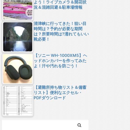
よう！ライブカメラ＆開花状
況＆混雑回避＆駐車場情報
清津峡に行ってきた！狙い目
時間は？予約が必要な期間
は？所要時間は?濡れてもいい
靴必要！
【ソニー WH-1000XM5】ヘ
ッドホンカバーを作ってみた
よ！汗や汚れを防ごう！
【避難所持ち物リスト＆備蓄
リスト】便利なエクセル・
PDFダウンロード