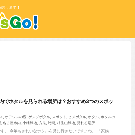
発信します！
市内でホタルを見られる場所は？おすすめ3つのスポッ
ス
,
オアシスの森
,
ゲンジボタル
,
スポット
,
ヒメボタル
,
ホタル
,
ホタルの
堀
,
名古屋市内
,
小幡緑地
,
方法
,
時間
,
相生山緑地
,
見れる場所
す。 今年もきれいなホタルを見に行きたいですよね。 「家族