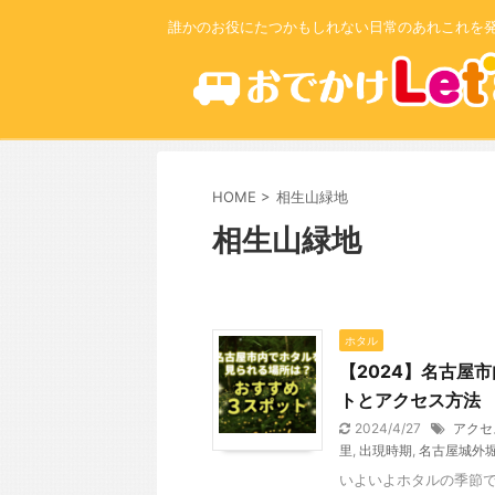
誰かのお役にたつかもしれない日常のあれこれを
HOME
>
相生山緑地
相生山緑地
ホタル
【2024】名古屋
トとアクセス方法
2024/4/27
アクセ
里
,
出現時期
,
名古屋城外
いよいよホタルの季節で