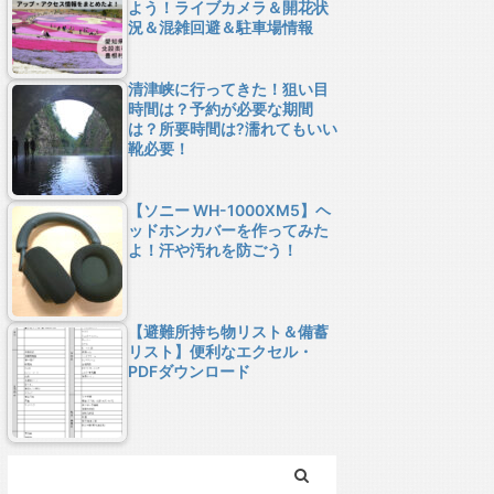
よう！ライブカメラ＆開花状
況＆混雑回避＆駐車場情報
清津峡に行ってきた！狙い目
時間は？予約が必要な期間
は？所要時間は?濡れてもいい
靴必要！
【ソニー WH-1000XM5】ヘ
ッドホンカバーを作ってみた
よ！汗や汚れを防ごう！
【避難所持ち物リスト＆備蓄
リスト】便利なエクセル・
PDFダウンロード