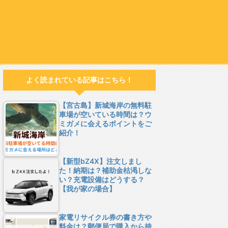
よく読まれている記事はこちら！
【宮古島】新城海岸の無料駐
車場が空いている時間は？ウ
ミガメに会えるポイントをご
紹介！
【新型bZ4X】注文しまし
た！納期は？補助金枯渇しな
い？充電設備はどうする？
【我が家の場合】
家電リサイクル券の書き方や
料金は？郵便局で購入から持