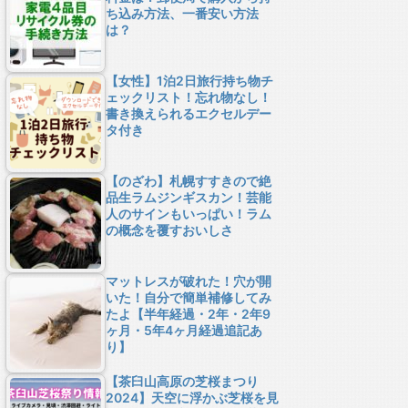
ち込み方法、一番安い方法
は？
【女性】1泊2日旅行持ち物チ
ェックリスト！忘れ物なし！
書き換えられるエクセルデー
タ付き
【のざわ】札幌すすきので絶
品生ラムジンギスカン！芸能
人のサインもいっぱい！ラム
の概念を覆すおいしさ
マットレスが破れた！穴が開
いた！自分で簡単補修してみ
たよ【半年経過・2年・2年9
ヶ月・5年4ヶ月経過追記あ
り】
【茶臼山高原の芝桜まつり
2024】天空に浮かぶ芝桜を見