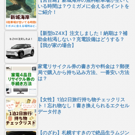
【宮古島】新城海岸の無料駐車場が空いて
いる時間は？ウミガメに会えるポイントを
ご紹介！
【新型bZ4X】注文しました！納期は？補
助金枯渇しない？充電設備はどうする？
【我が家の場合】
家電リサイクル券の書き方や料金は？郵便
局で購入から持ち込み方法、一番安い方法
は？
【女性】1泊2日旅行持ち物チェックリス
ト！忘れ物なし！書き換えられるエクセル
データ付き
【のざわ】札幌すすきので絶品生ラムジン