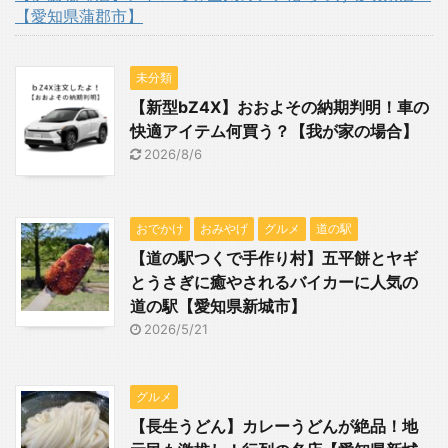
【愛知県蒲郡市】
未分類
【新型bZ4X】おおよその納期判明！車の
快適アイテム何買う？【我が家の場合】
2026/8/6
おでかけ
おみやげ
グルメ
道の駅
【道の駅つくで手作り村】五平餅とヤギ
とうさぎに癒やされるバイカーに人気の
道の駅【愛知県新城市】
2026/5/21
グルメ
【長生うどん】カレーうどんが絶品！地