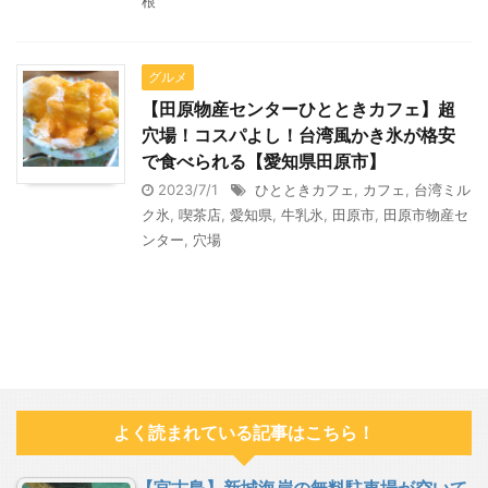
根
グルメ
【田原物産センターひとときカフェ】超
穴場！コスパよし！台湾風かき氷が格安
で食べられる【愛知県田原市】
2023/7/1
ひとときカフェ
,
カフェ
,
台湾ミル
ク氷
,
喫茶店
,
愛知県
,
牛乳氷
,
田原市
,
田原市物産セ
ンター
,
穴場
よく読まれている記事はこちら！