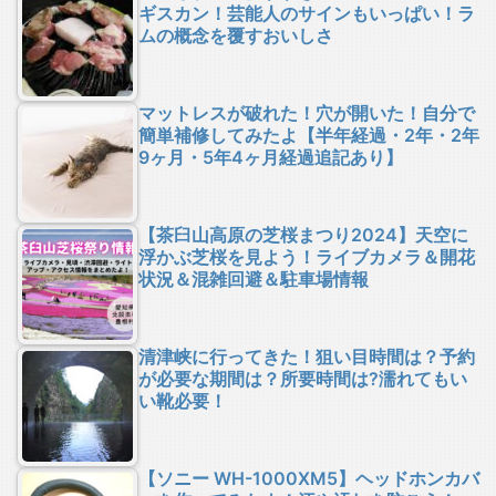
ギスカン！芸能人のサインもいっぱい！ラ
ムの概念を覆すおいしさ
マットレスが破れた！穴が開いた！自分で
簡単補修してみたよ【半年経過・2年・2年
9ヶ月・5年4ヶ月経過追記あり】
【茶臼山高原の芝桜まつり2024】天空に
浮かぶ芝桜を見よう！ライブカメラ＆開花
状況＆混雑回避＆駐車場情報
清津峡に行ってきた！狙い目時間は？予約
が必要な期間は？所要時間は?濡れてもい
い靴必要！
【ソニー WH-1000XM5】ヘッドホンカバ