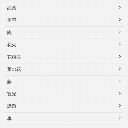
紅葉
美容
肉
花火
花粉症
菜の花
藤
観光
話題
車