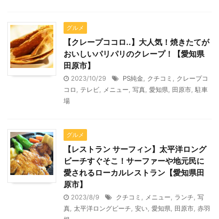
グルメ
【クレープココロ..】大人気！焼きたてが
おいしいパリパリのクレープ！【愛知県
田原市】
2023/10/29
PS純金
,
クチコミ
,
クレープコ
コロ
,
テレビ
,
メニュー
,
写真
,
愛知県
,
田原市
,
駐車
場
グルメ
【レストラン サーフィン】太平洋ロング
ビーチすぐそこ！サーファーや地元民に
愛されるローカルレストラン【愛知県田
原市】
2023/8/9
クチコミ
,
メニュー
,
ランチ
,
写
真
,
太平洋ロングビーチ
,
安い
,
愛知県
,
田原市
,
赤羽