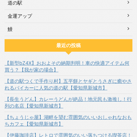
道の駅
金運アップ
鰻
最近の投稿
【新型bZ4X】おおよその納期判明！車の快適アイテム何
買う？【我が家の場合】
【道の駅つくで手作り村】五平餅とヤギとうさぎに癒やさ
れるバイカーに人気の道の駅【愛知県新城市】
【長生うどん】カレーうどんが絶品！地元民も激推し！行
列の名店【愛知県新城市】
【ちょうじゃ屋】湖畔を望む雰囲気のいいおしゃれなおも
ちカフェ【愛知県新城市】
【伊藤珈琲店】レトロで雰囲気のいい落ちつける喫茶店！