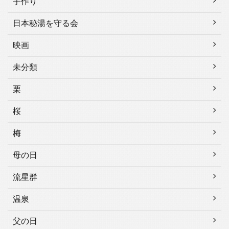
手作り
日本秘湯を守る会
映画
未分類
栗
桜
梅
母の日
流星群
温泉
父の日