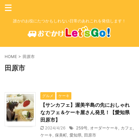
誰かのお役にたつかもしれない日常のあれこれを発信します！
HOME
>
田原市
田原市
グルメ
ケーキ
【サンカフェ】渥美半島の先におしゃれ
なカフェ＆ケーキ屋さん発見！【愛知県
田原市】
2024/4/26
259号
,
オーダーケーキ
,
カフェ
,
ケーキ
,
保美町
,
愛知県
,
田原市