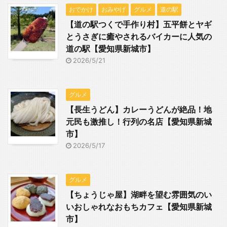
おでかけ
おみやげ
グルメ
道の駅
【道の駅つくで手作り村】五平餅とヤギ
とうさぎに癒やされるバイカーに人気の
道の駅【愛知県新城市】
2026/5/21
グルメ
【長生うどん】カレーうどんが絶品！地
元民も激推し！行列の名店【愛知県新城
市】
2026/5/17
グルメ
【ちょうじゃ屋】湖畔を望む雰囲気のい
いおしゃれなおもちカフェ【愛知県新城
市】