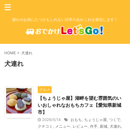
誰かのお役にたつかもしれない日常のあれこれを発信します！
HOME
>
犬連れ
犬連れ
グルメ
【ちょうじゃ屋】湖畔を望む雰囲気のい
いおしゃれなおもちカフェ【愛知県新城
市】
2026/5/14
おもち
,
ちょうじゃ屋
,
つくで
,
クチコミ
,
メニュー
,
レビュー
,
作手
,
新城
,
犬連れ
,