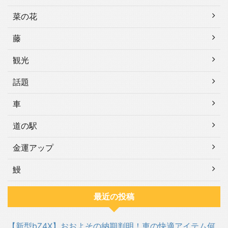
菜の花
藤
観光
話題
車
道の駅
金運アップ
鰻
最近の投稿
【新型bZ4X】おおよその納期判明！車の快適アイテム何