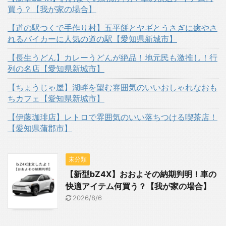
買う？【我が家の場合】
【道の駅つくで手作り村】五平餅とヤギとうさぎに癒やさ
れるバイカーに人気の道の駅【愛知県新城市】
【長生うどん】カレーうどんが絶品！地元民も激推し！行
列の名店【愛知県新城市】
【ちょうじゃ屋】湖畔を望む雰囲気のいいおしゃれなおも
ちカフェ【愛知県新城市】
【伊藤珈琲店】レトロで雰囲気のいい落ちつける喫茶店！
【愛知県蒲郡市】
未分類
【新型bZ4X】おおよその納期判明！車の
快適アイテム何買う？【我が家の場合】
2026/8/6