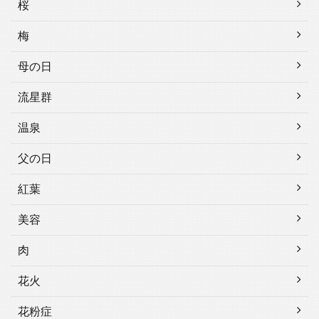
桜
梅
母の日
流星群
温泉
父の日
紅葉
美容
肉
花火
花粉症