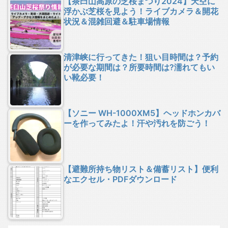
【茶臼山高原の芝桜まつり2024】天空に
浮かぶ芝桜を見よう！ライブカメラ＆開花
状況＆混雑回避＆駐車場情報
清津峡に行ってきた！狙い目時間は？予約
が必要な期間は？所要時間は?濡れてもい
い靴必要！
【ソニー WH-1000XM5】ヘッドホンカバ
ーを作ってみたよ！汗や汚れを防ごう！
【避難所持ち物リスト＆備蓄リスト】便利
なエクセル・PDFダウンロード