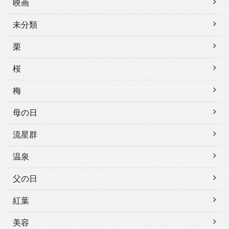
映画
未分類
栗
桜
梅
母の日
流星群
温泉
父の日
紅葉
美容