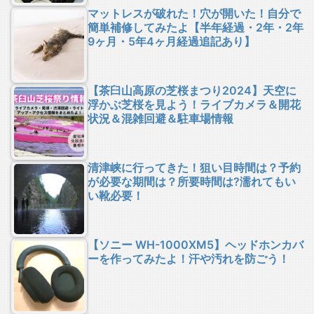
マットレスが破れた！穴が開いた！自分で
簡単補修してみたよ【半年経過・2年・2年
9ヶ月・5年4ヶ月経過追記あり】
【茶臼山高原の芝桜まつり2024】天空に
浮かぶ芝桜を見よう！ライブカメラ＆開花
状況＆混雑回避＆駐車場情報
清津峡に行ってきた！狙い目時間は？予約
が必要な期間は？所要時間は?濡れてもい
い靴必要！
【ソニー WH-1000XM5】ヘッドホンカバ
ーを作ってみたよ！汗や汚れを防ごう！