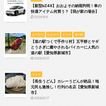
【新型bZ4X】おおよその納期判明！車の
快適アイテム何買う？【我が家の場合】
2026/8/6
おでかけ
おみやげ
グルメ
道の駅
【道の駅つくで手作り村】五平餅とヤギ
とうさぎに癒やされるバイカーに人気の
道の駅【愛知県新城市】
2026/5/21
グルメ
【長生うどん】カレーうどんが絶品！地
元民も激推し！行列の名店【愛知県新城
市】
2026/5/17