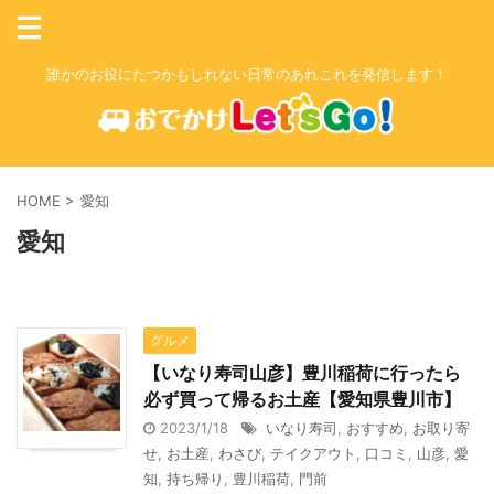
誰かのお役にたつかもしれない日常のあれこれを発信します！
HOME
>
愛知
愛知
グルメ
【いなり寿司山彦】豊川稲荷に行ったら
必ず買って帰るお土産【愛知県豊川市】
2023/1/18
いなり寿司
,
おすすめ
,
お取り寄
せ
,
お土産
,
わさび
,
テイクアウト
,
口コミ
,
山彦
,
愛
知
,
持ち帰り
,
豊川稲荷
,
門前