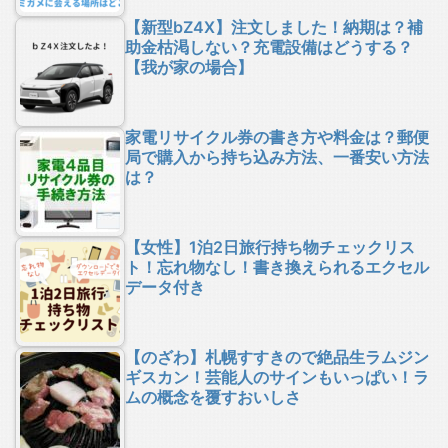
【新型bZ4X】注文しました！納期は？補
助金枯渇しない？充電設備はどうする？
【我が家の場合】
家電リサイクル券の書き方や料金は？郵便
局で購入から持ち込み方法、一番安い方法
は？
【女性】1泊2日旅行持ち物チェックリス
ト！忘れ物なし！書き換えられるエクセル
データ付き
【のざわ】札幌すすきので絶品生ラムジン
ギスカン！芸能人のサインもいっぱい！ラ
ムの概念を覆すおいしさ