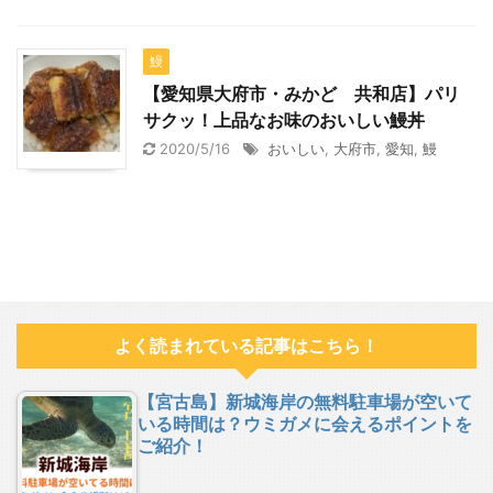
鰻
【愛知県大府市・みかど 共和店】パリ
サクッ！上品なお味のおいしい鰻丼
2020/5/16
おいしい
,
大府市
,
愛知
,
鰻
よく読まれている記事はこちら！
【宮古島】新城海岸の無料駐車場が空いて
いる時間は？ウミガメに会えるポイントを
ご紹介！