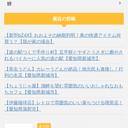
鰻
最近の投稿
【新型bZ4X】おおよその納期判明！車の快適アイテム何
買う？【我が家の場合】
【道の駅つくで手作り村】五平餅とヤギとうさぎに癒やさ
れるバイカーに人気の道の駅【愛知県新城市】
【長生うどん】カレーうどんが絶品！地元民も激推し！行
列の名店【愛知県新城市】
【ちょうじゃ屋】湖畔を望む雰囲気のいいおしゃれなおも
ちカフェ【愛知県新城市】
【伊藤珈琲店】レトロで雰囲気のいい落ちつける喫茶店！
【愛知県蒲郡市】
未分類