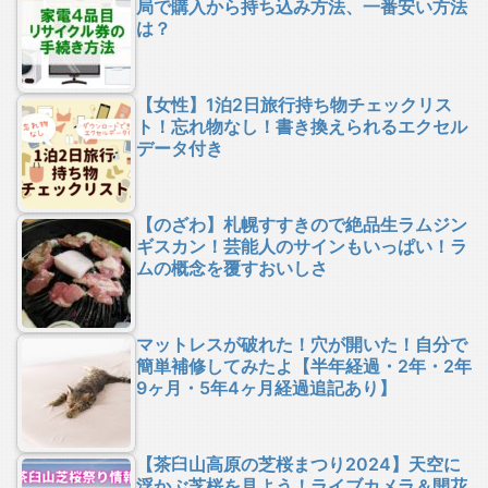
局で購入から持ち込み方法、一番安い方法
は？
【女性】1泊2日旅行持ち物チェックリス
ト！忘れ物なし！書き換えられるエクセル
データ付き
【のざわ】札幌すすきので絶品生ラムジン
ギスカン！芸能人のサインもいっぱい！ラ
ムの概念を覆すおいしさ
マットレスが破れた！穴が開いた！自分で
簡単補修してみたよ【半年経過・2年・2年
9ヶ月・5年4ヶ月経過追記あり】
【茶臼山高原の芝桜まつり2024】天空に
浮かぶ芝桜を見よう！ライブカメラ＆開花