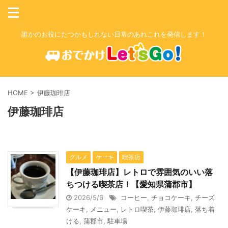
誰かのお役にたつかもしれない日常のあれこれを発信します！
HOME
>
伊藤珈琲店
伊藤珈琲店
グルメ
ケーキ
喫茶店
【伊藤珈琲店】レトロで雰囲気のいい落
ちつける喫茶店！【愛知県蒲郡市】
2026/5/6
コーヒー
,
チョコケーキ
,
チーズ
ケーキ
,
メニュー
,
レトロ喫茶
,
伊藤珈琲店
,
落ち着
ける
,
蒲郡市
,
駐車場