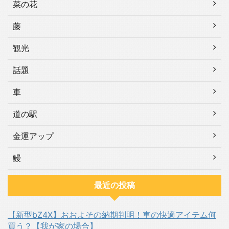
菜の花
藤
観光
話題
車
道の駅
金運アップ
鰻
最近の投稿
【新型bZ4X】おおよその納期判明！車の快適アイテム何
買う？【我が家の場合】