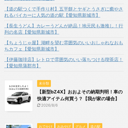
【道の駅つくで手作り村】五平餅とヤギとうさぎに癒やさ
れるバイカーに人気の道の駅【愛知県新城市】
【長生うどん】カレーうどんが絶品！地元民も激推し！行
列の名店【愛知県新城市】
【ちょうじゃ屋】湖畔を望む雰囲気のいいおしゃれなおも
ちカフェ【愛知県新城市】
【伊藤珈琲店】レトロで雰囲気のいい落ちつける喫茶店！
【愛知県蒲郡市】
未分類
【新型bZ4X】おおよその納期判明！車の
快適アイテム何買う？【我が家の場合】
2026/8/6
おでかけ
おみやげ
グルメ
道の駅