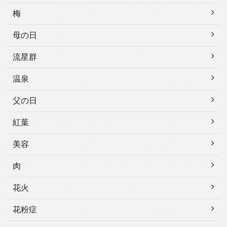
梅
母の日
流星群
温泉
父の日
紅葉
美容
肉
花火
花粉症