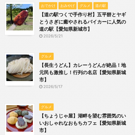
おでかけ
おみやげ
グルメ
道の駅
【道の駅つくで手作り村】五平餅とヤギ
とうさぎに癒やされるバイカーに人気の
道の駅【愛知県新城市】
2026/5/21
グルメ
【長生うどん】カレーうどんが絶品！地
元民も激推し！行列の名店【愛知県新城
市】
2026/5/17
グルメ
【ちょうじゃ屋】湖畔を望む雰囲気のい
いおしゃれなおもちカフェ【愛知県新城
市】