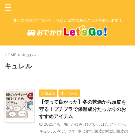
誰かのお役にたつかもしれない日常のあれこれを発信します！
HOME
>
キュレル
キュレル
お役立ち
使ってみた
【使って良かった】冬の乾燥から頭皮を
守る！プチプラで保湿成分たっぷりのお
すすめアイテム
2025/1/8
かゆみ
,
ひどい
,
ふけ
,
アトピー
,
キュレル
,
ケア
,
フケ
,
冬
,
治す
,
頭皮の乾燥
,
頭皮の