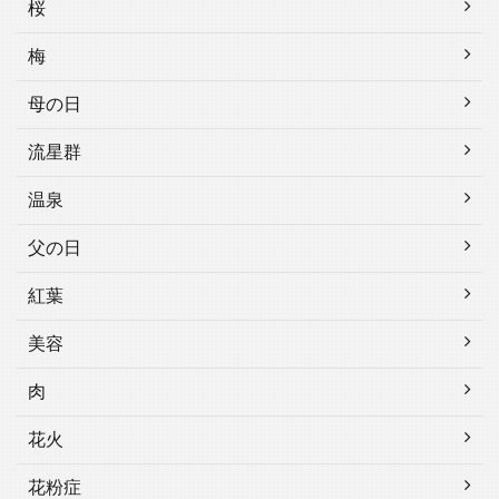
桜
梅
母の日
流星群
温泉
父の日
紅葉
美容
肉
花火
花粉症