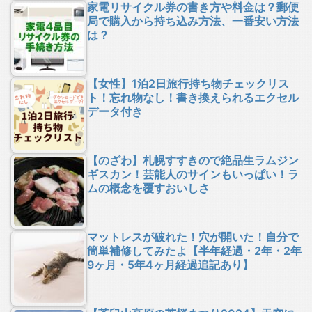
家電リサイクル券の書き方や料金は？郵便
局で購入から持ち込み方法、一番安い方法
は？
【女性】1泊2日旅行持ち物チェックリス
ト！忘れ物なし！書き換えられるエクセル
データ付き
【のざわ】札幌すすきので絶品生ラムジン
ギスカン！芸能人のサインもいっぱい！ラ
ムの概念を覆すおいしさ
マットレスが破れた！穴が開いた！自分で
簡単補修してみたよ【半年経過・2年・2年
9ヶ月・5年4ヶ月経過追記あり】