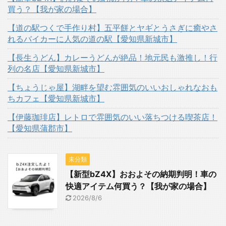
買う？【我が家の場合】
【道の駅つくで手作り村】五平餅とヤギとうさぎに癒やさ
れるバイカーに人気の道の駅【愛知県新城市】
【長生うどん】カレーうどんが絶品！地元民も激推し！行
列の名店【愛知県新城市】
【ちょうじゃ屋】湖畔を望む雰囲気のいいおしゃれなおも
ちカフェ【愛知県新城市】
【伊藤珈琲店】レトロで雰囲気のいい落ちつける喫茶店！
【愛知県蒲郡市】
未分類
【新型bZ4X】おおよその納期判明！車の
快適アイテム何買う？【我が家の場合】
2026/8/6