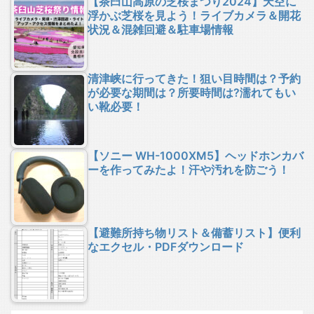
【茶臼山高原の芝桜まつり2024】天空に
浮かぶ芝桜を見よう！ライブカメラ＆開花
状況＆混雑回避＆駐車場情報
清津峡に行ってきた！狙い目時間は？予約
が必要な期間は？所要時間は?濡れてもい
い靴必要！
【ソニー WH-1000XM5】ヘッドホンカバ
ーを作ってみたよ！汗や汚れを防ごう！
【避難所持ち物リスト＆備蓄リスト】便利
なエクセル・PDFダウンロード