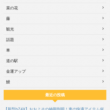
菜の花
藤
観光
話題
車
道の駅
金運アップ
鰻
最近の投稿
【新型bZ4X】おおよその納期判明！車の快適アイテム何