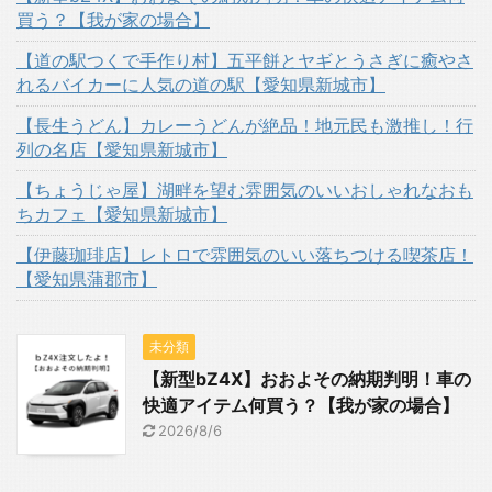
買う？【我が家の場合】
【道の駅つくで手作り村】五平餅とヤギとうさぎに癒やさ
れるバイカーに人気の道の駅【愛知県新城市】
【長生うどん】カレーうどんが絶品！地元民も激推し！行
列の名店【愛知県新城市】
【ちょうじゃ屋】湖畔を望む雰囲気のいいおしゃれなおも
ちカフェ【愛知県新城市】
【伊藤珈琲店】レトロで雰囲気のいい落ちつける喫茶店！
【愛知県蒲郡市】
未分類
【新型bZ4X】おおよその納期判明！車の
快適アイテム何買う？【我が家の場合】
2026/8/6