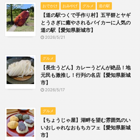
おでかけ
おみやげ
グルメ
道の駅
【道の駅つくで手作り村】五平餅とヤギ
とうさぎに癒やされるバイカーに人気の
道の駅【愛知県新城市】
2026/5/21
グルメ
【長生うどん】カレーうどんが絶品！地
元民も激推し！行列の名店【愛知県新城
市】
2026/5/17
グルメ
【ちょうじゃ屋】湖畔を望む雰囲気のい
いおしゃれなおもちカフェ【愛知県新城
市】