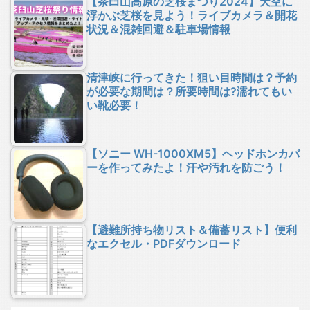
【茶臼山高原の芝桜まつり2024】天空に
浮かぶ芝桜を見よう！ライブカメラ＆開花
状況＆混雑回避＆駐車場情報
清津峡に行ってきた！狙い目時間は？予約
が必要な期間は？所要時間は?濡れてもい
い靴必要！
【ソニー WH-1000XM5】ヘッドホンカバ
ーを作ってみたよ！汗や汚れを防ごう！
【避難所持ち物リスト＆備蓄リスト】便利
なエクセル・PDFダウンロード