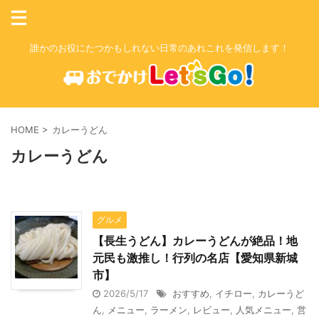
誰かのお役にたつかもしれない日常のあれこれを発信します！
HOME
>
カレーうどん
カレーうどん
グルメ
【長生うどん】カレーうどんが絶品！地
元民も激推し！行列の名店【愛知県新城
市】
2026/5/17
おすすめ
,
イチロー
,
カレーうど
ん
,
メニュー
,
ラーメン
,
レビュー
,
人気メニュー
,
営