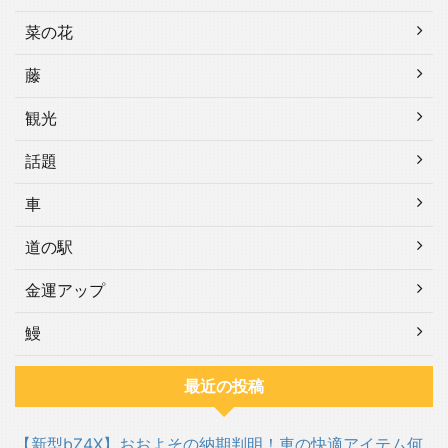
菜の花
藤
観光
話題
車
道の駅
金運アップ
鰻
最近の投稿
【新型bZ4X】おおよその納期判明！車の快適アイテム何