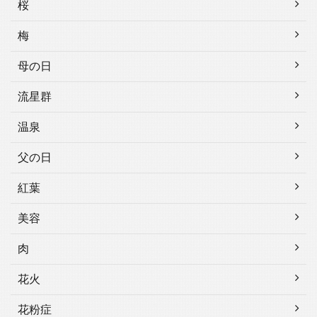
桜
梅
母の日
流星群
温泉
父の日
紅葉
美容
肉
花火
花粉症