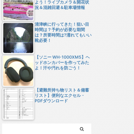
よう！ライブカメラ＆開花状
況＆混雑回避＆駐車場情報
清津峡に行ってきた！狙い目
時間は？予約が必要な期間
は？所要時間は?濡れてもいい
靴必要！
【ソニー WH-1000XM5】ヘ
ッドホンカバーを作ってみた
よ！汗や汚れを防ごう！
【避難所持ち物リスト＆備蓄
リスト】便利なエクセル・
PDFダウンロード