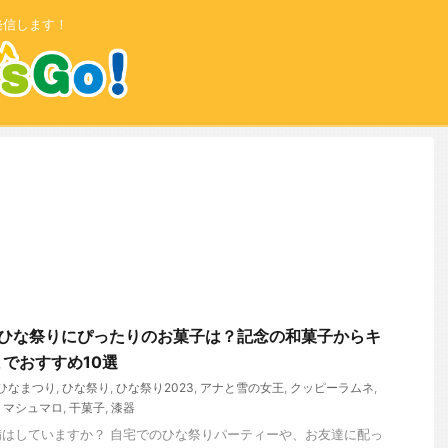
発信します！
】ひな祭りにぴったりのお菓子は？記念の和菓子からキ
でおすすめ10選
ひなまつり
,
ひな祭り
,
ひな祭り2023
,
アナと雪の女王
,
クッピーラムネ
,
,
マシュマロ
,
干菓子
,
漆器
はしていますか？ 自宅でのひな祭りパーティーや、お友達に配っ