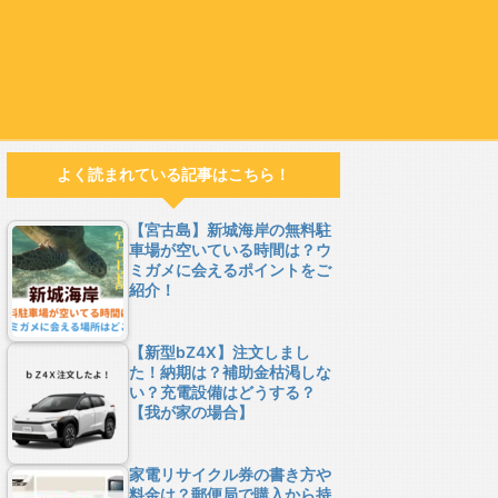
よく読まれている記事はこちら！
【宮古島】新城海岸の無料駐
車場が空いている時間は？ウ
ミガメに会えるポイントをご
紹介！
【新型bZ4X】注文しまし
た！納期は？補助金枯渇しな
い？充電設備はどうする？
【我が家の場合】
家電リサイクル券の書き方や
料金は？郵便局で購入から持