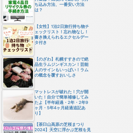
ち込み方法、一番安い方法
は？
【女性】1泊2日旅行持ち物チ
ェックリスト！忘れ物なし！
書き換えられるエクセルデー
タ付き
【のざわ】札幌すすきので絶
品生ラムジンギスカン！芸能
人のサインもいっぱい！ラム
の概念を覆すおいしさ
マットレスが破れた！穴が開
いた！自分で簡単補修してみ
たよ【半年経過・2年・2年9
ヶ月・5年4ヶ月経過追記あ
り】
【茶臼山高原の芝桜まつり
2024】天空に浮かぶ芝桜を見