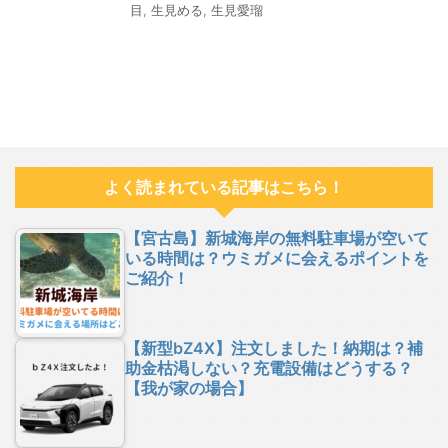
目
,
生見める
,
生見愛瑠
よく読まれている記事はこちら！
【宮古島】新城海岸の無料駐車場が空いて
いる時間は？ウミガメに会えるポイントを
ご紹介！
【新型bZ4X】注文しました！納期は？補
助金枯渇しない？充電設備はどうする？
【我が家の場合】