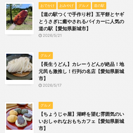
おでかけ
おみやげ
グルメ
道の駅
【道の駅つくで手作り村】五平餅とヤギ
とうさぎに癒やされるバイカーに人気の
道の駅【愛知県新城市】
2026/5/21
グルメ
【長生うどん】カレーうどんが絶品！地
元民も激推し！行列の名店【愛知県新城
市】
2026/5/17
グルメ
【ちょうじゃ屋】湖畔を望む雰囲気のい
いおしゃれなおもちカフェ【愛知県新城
市】