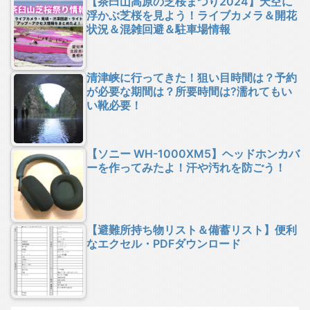
【茶臼山高原の芝桜まつり2024】天空に
浮かぶ芝桜を見よう！ライブカメラ＆開花
状況＆混雑回避＆駐車場情報
清津峡に行ってきた！狙い目時間は？予約
が必要な期間は？所要時間は?濡れてもい
い靴必要！
【ソニー WH-1000XM5】ヘッドホンカバ
ーを作ってみたよ！汗や汚れを防ごう！
【避難所持ち物リスト＆備蓄リスト】便利
なエクセル・PDFダウンロード