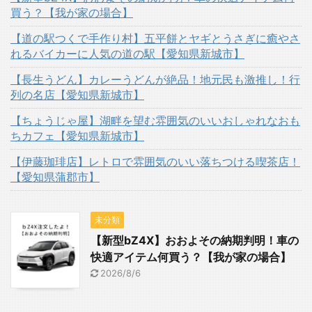
買う？【我が家の場合】
【道の駅つくで手作り村】五平餅とヤギとうさぎに癒やさ
れるバイカーに人気の道の駅【愛知県新城市】
【長生うどん】カレーうどんが絶品！地元民も激推し！行
列の名店【愛知県新城市】
【ちょうじゃ屋】湖畔を望む雰囲気のいいおしゃれなおも
ちカフェ【愛知県新城市】
【伊藤珈琲店】レトロで雰囲気のいい落ちつける喫茶店！
【愛知県蒲郡市】
未分類
【新型bZ4X】おおよその納期判明！車の
快適アイテム何買う？【我が家の場合】
2026/8/6