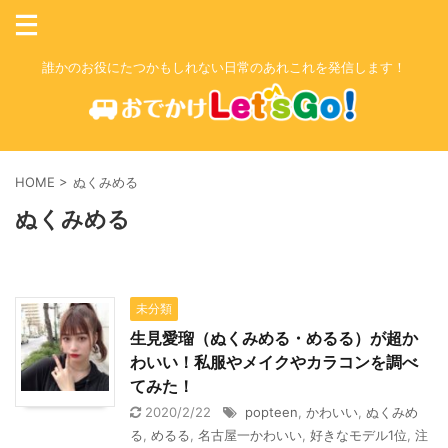
誰かのお役にたつかもしれない日常のあれこれを発信します！
HOME
>
ぬくみめる
ぬくみめる
未分類
生見愛瑠（ぬくみめる・めるる）が超か
わいい！私服やメイクやカラコンを調べ
てみた！
2020/2/22
popteen
,
かわいい
,
ぬくみめ
る
,
めるる
,
名古屋一かわいい
,
好きなモデル1位
,
注