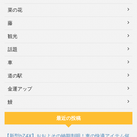
菜の花
藤
観光
話題
車
道の駅
金運アップ
鰻
最近の投稿
【新型bZ4X】おおよその納期判明！車の快適アイテム何