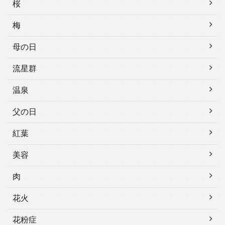
桜
梅
母の日
流星群
温泉
父の日
紅葉
美容
肉
花火
花粉症